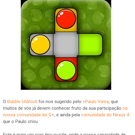
O
Bubble Unblock
foi-nos sugerido pelo
+Paulo Vieira
, que
muitos de vós já devem conhecer fruto da sua participação
na
nossa comunidade do G+
, e ainda pela
comunidade do Nexus 4
que o Paulo criou.
Este é mais um jogo tipo puzzle, onde a nossa capacidade de