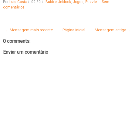
Por
Luís Costa
09:30
Bubble Unblock
,
Jogos
,
Puzzle
Sem
comentários
← Mensagem mais recente
Página inicial
Mensagem antiga →
0 comments:
Enviar um comentário