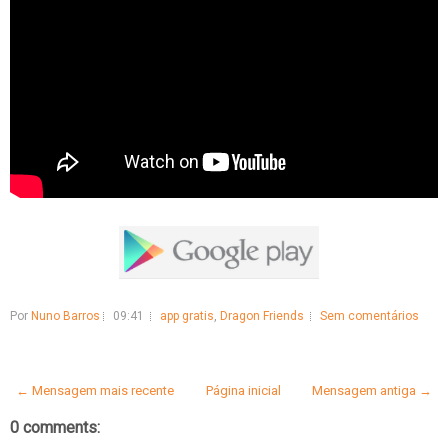
Por
Nuno Barros
09:41
app gratis
,
Dragon Friends
Sem comentários
← Mensagem mais recente
Página inicial
Mensagem antiga →
0 comments: