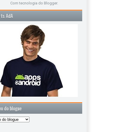
Com tecnologia do
Blogger
.
rts AdA
vo do blogue