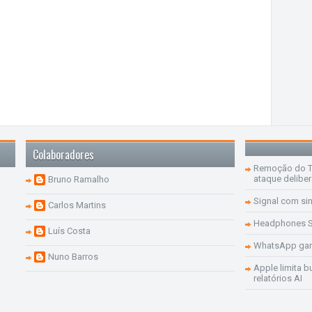
Colaboradores
Remoção do Te
ataque delibe
Bruno Ramalho
Signal com si
Carlos Martins
Headphones S
Luís Costa
WhatsApp ganh
Nuno Barros
Apple limita b
relatórios AI