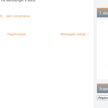
 FB Messenger e afins.
T-shi
MS
Sem comentários
Página inicial
Mensagem antiga →
Arqui