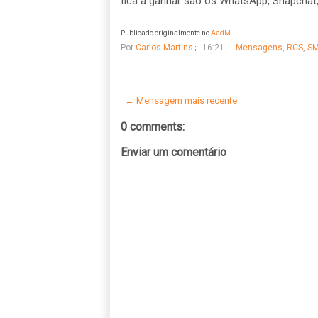
fica a ganhar são os WhatsApp, Snapchat,
Publicado originalmente no
AadM
Por
Carlos Martins
16:21
Mensagens
,
RCS
,
S
← Mensagem mais recente
0 comments:
Enviar um comentário