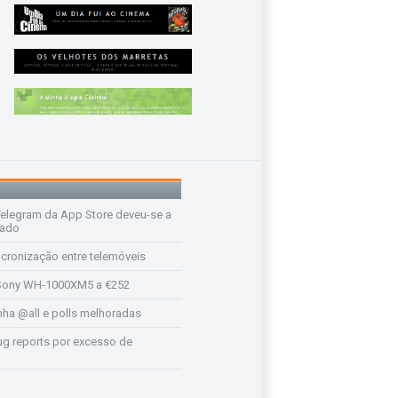
legram da App Store deveu-se a
rado
ncronização entre telemóveis
ony WH-1000XM5 a €252
a @all e polls melhoradas
ug reports por excesso de