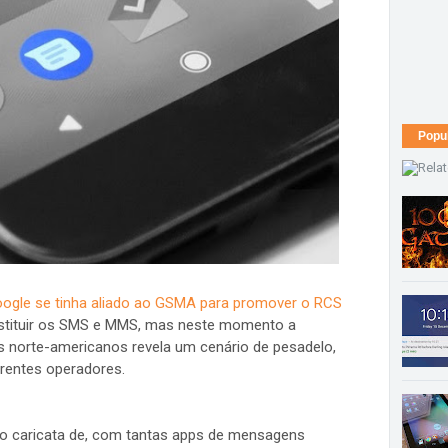
Popu
ogle se tinha aliado ao GSMA para promover o RCS
bstituir os SMS e MMS, mas neste momento a
norte-americanos revela um cenário de pesadelo,
rentes operadores.
ão caricata de, com tantas apps de mensagens