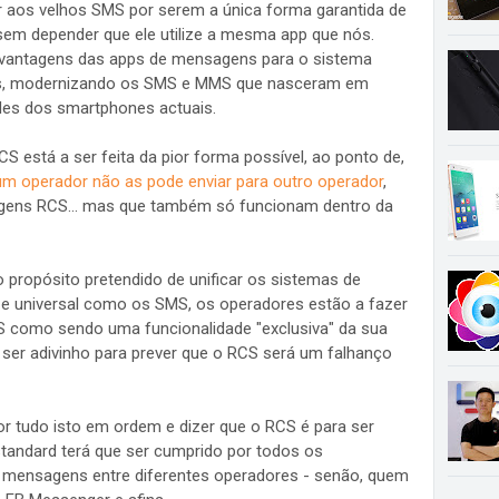
er aos velhos SMS por serem a única forma garantida de
m depender que ele utilize a mesma app que nós.
 vantagens das apps de mensagens para o sistema
s, modernizando os SMS e MMS que nasceram em
des dos smartphones actuais.
 está a ser feita da pior forma possível, ao ponto de,
um operador não as pode enviar para outro operador
,
ns RCS... mas que também só funcionam dentro da
o propósito pretendido de unificar os sistemas de
e universal como os SMS, os operadores estão a fazer
 como sendo uma funcionalidade "exclusiva" da sua
o ser adivinho para prever que o RCS será um falhanço
r tudo isto em ordem e dizer que o RCS é para ser
andard terá que ser cumprido por todos os
de mensagens entre diferentes operadores - senão, quem