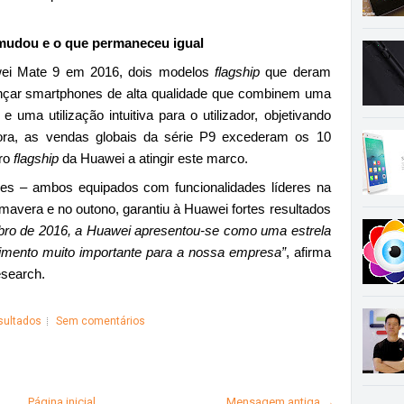
mudou e o que permaneceu igual
ei Mate 9 em 2016, dois modelos
flagship
que deram
ançar smartphones de alta qualidade que combinem uma
 uma utilização intuitiva para o utilizador, objetivando
agora, as vendas globais da série P9 excederam os 10
iro
flagship
da Huawei a atingir este marco.
es – ambos equipados com funcionalidades líderes na
primavera e no outono, garantiu à Huawei fortes resultados
o de 2016, a Huawei apresentou-se como uma estrela
mento muito importante para a nossa empresa”
, afirma
esearch.
sultados
Sem comentários
Página inicial
Mensagem antiga →