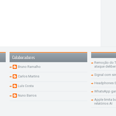
Colaboradores
Remoção do Te
ataque delibe
Bruno Ramalho
Signal com si
Carlos Martins
Headphones S
Luís Costa
WhatsApp ganh
Nuno Barros
Apple limita b
relatórios AI