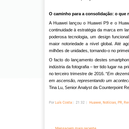
O caminho para a consolidação: o que 
A Huawei lançou o Huawei P9 e o Huaw
continuidade à estratégia da marca em l
poderosa tecnologia, um design funcional e
maior notoriedade a nível global. Até 
milhões de unidades, tornando-o no prime
O facto do lançamento destes smartphon
indústria da fotografia – ter tido lugar na 
no terceiro trimestre de 2016. “
Em dezembr
em ascensão, representando um aconteci
Tina Lu, Senior Analyst da Counterpoint R
Por
Luís Costa
21:32
Huawei
,
Notícias
,
PR
,
Re
← Mensagem mais recente