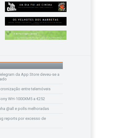
legram da App Store deveu-se a
rado
ncronização entre telemóveis
ony WH-1000XM5 a €252
a @all e polls melhoradas
ug reports por excesso de