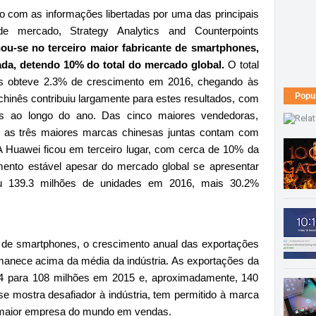
o com as informações libertadas por uma das principais
de mercado, Strategy Analytics and Counterpoints
u-se no terceiro maior fabricante de smartphones,
da, detendo 10% do total do mercado global.
O total
s obteve 2.3% de crescimento em 2016, chegando às
Popu
hinês contribuiu largamente para estes resultados, com
s ao longo do ano. Das cinco maiores vendedoras,
 as três maiores marcas chinesas juntas contam com
 Huawei ficou em terceiro lugar, com cerca de 10% da
ento estável apesar do mercado global se apresentar
ou 139.3 milhões de unidades em 2016, mais 30.2%
 de smartphones, o crescimento anual das exportações
manece acima da média da indústria. As exportações da
 para 108 milhões em 2015 e, aproximadamente, 140
e mostra desafiador à indústria, tem permitido à marca
a maior empresa do mundo em vendas.