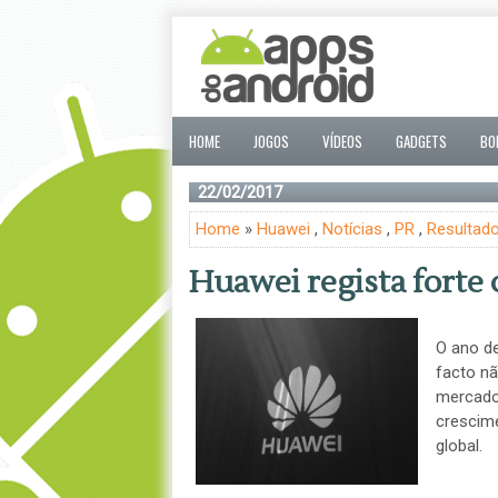
HOME
JOGOS
VÍDEOS
GADGETS
BO
22/02/2017
Home
»
Huawei
,
Notícias
,
PR
,
Resultad
Huawei regista forte
O ano de
facto n
mercado
crescime
global.