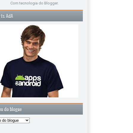
Com tecnologia do
Blogger
.
rts AdA
vo do blogue