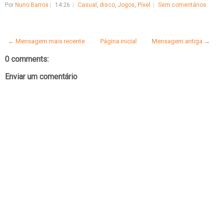
Por
Nuno Barros
14:26
Casual
,
disco
,
Jogos
,
Pixel
Sem comentários
← Mensagem mais recente
Página inicial
Mensagem antiga →
0 comments:
Enviar um comentário