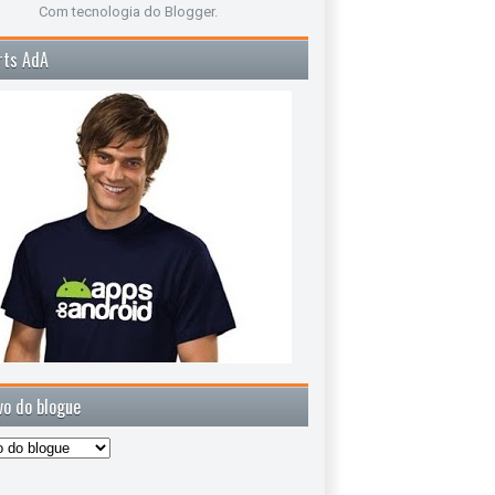
Com tecnologia do
Blogger
.
rts AdA
vo do blogue