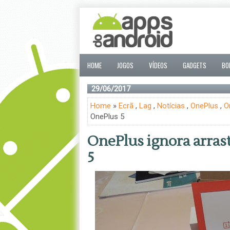
HOME
JOGOS
VÍDEOS
GADGETS
BO
29/06/2017
Home
»
Ecrã
,
Lag
,
Notícias
,
OnePlus
,
O
OnePlus 5
OnePlus ignora arras
5