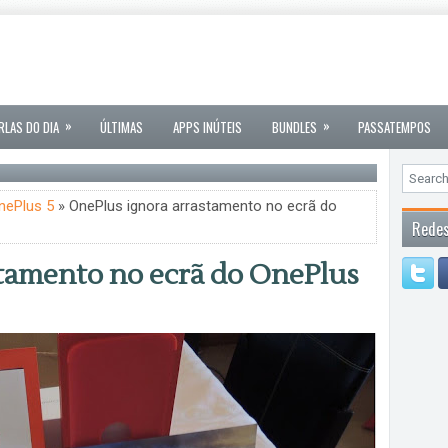
»
»
RLAS DO DIA
ÚLTIMAS
APPS INÚTEIS
BUNDLES
PASSATEMPOS
nePlus 5
» OnePlus ignora arrastamento no ecrã do
Redes
tamento no ecrã do OnePlus