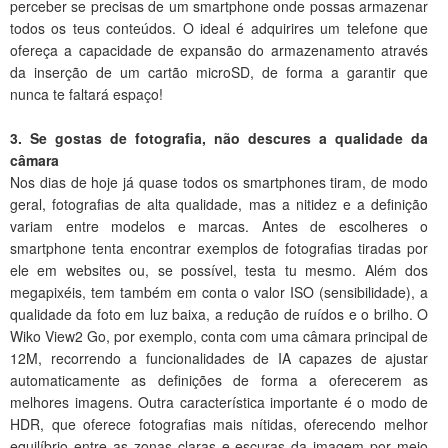
perceber se precisas de um smartphone onde possas armazenar
todos os teus conteúdos. O ideal é adquirires um telefone que
ofereça a capacidade de expansão do armazenamento através
da inserção de um cartão microSD, de forma a garantir que
nunca te faltará espaço!
3. Se gostas de fotografia, não descures a qualidade da
câmara
Nos dias de hoje já quase todos os smartphones tiram, de modo
geral, fotografias de alta qualidade, mas a nitidez e a definição
variam entre modelos e marcas. Antes de escolheres o
smartphone tenta encontrar exemplos de fotografias tiradas por
ele em websites ou, se possível, testa tu mesmo. Além dos
megapixéis, tem também em conta o valor ISO (sensibilidade), a
qualidade da foto em luz baixa, a redução de ruídos e o brilho. O
Wiko View2 Go, por exemplo, conta com uma câmara principal de
12M, recorrendo a funcionalidades de IA capazes de ajustar
automaticamente as definições de forma a oferecerem as
melhores imagens. Outra característica importante é o modo de
HDR, que oferece fotografias mais nítidas, oferecendo melhor
equilíbrio entre as zonas claras e escuras da imagem por meio