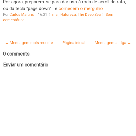
Por agora, preparem-se para dar uso à roda de scroll do rato,
ou da tecla "page down"... e
comecem o mergulho
Por
Carlos Martins
16:21
mar
,
Natureza
,
The Deep Sea
Sem
comentários
← Mensagem mais recente
Página inicial
Mensagem antiga →
0 comments:
Enviar um comentário