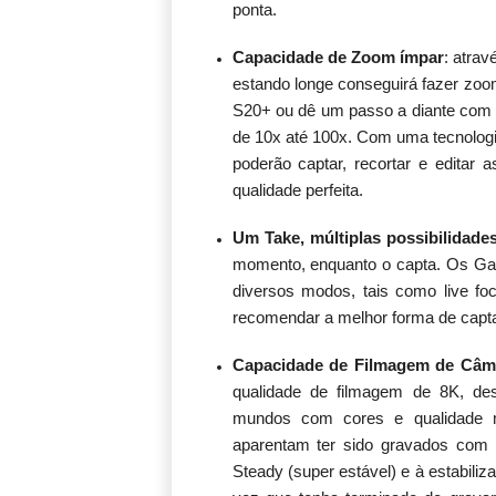
ponta.
Capacidade de Zoom ímpar
: atra
estando longe conseguirá fazer zo
S20+ ou dê um passo a diante com a
de 10x até 100x. Com uma tecnolog
poderão captar, recortar e editar
qualidade perfeita.
Um Take, múltiplas possibilidade
momento, enquanto o capta. Os Gal
diversos modos, tais como live foc
recomendar a melhor forma de cap
Capacidade de Filmagem de Câma
qualidade de filmagem de 8K, des
mundos com cores e qualidade m
aparentam ter sido gravados com u
Steady (super estável) e à estabili