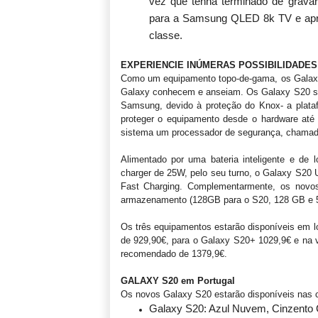
vez que tenha terminado de gravar
para a Samsung QLED 8k TV e aprov
classe.
EXPERIENCIE INÚMERAS POSSIBILIDADES
Como um equipamento topo-de-gama, os Galaxy
Galaxy conhecem e anseiam. Os Galaxy S20 sã
Samsung, devido à proteção do Knox- a plata
proteger o equipamento desde o hardware at
sistema um processador de segurança, chamado 
Alimentado por uma bateria inteligente e de
charger de 25W, pelo seu turno, o Galaxy S20 
Fast Charging. Complementarmente, os novo
armazenamento (128GB para o S20, 128 GB e 5
Os três equipamentos estarão disponíveis em l
de 929,90€, para o Galaxy S20+ 1029,9€ e na
recomendado de 1379,9€.
GALAXY S20 em Portugal
Os novos Galaxy S20 estarão disponíveis nas c
Galaxy S20: Azul Nuvem, Cinzent