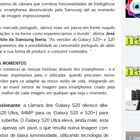
tema de câmara que combina funcionalidades de Inteligência
para smartphones desenvolvido pela Samsung até ao momento
e de imagem impressionante.
o mercado português, damos mais um passo em frente naquilo
icações e na forma como experienciamos o mundo
”, afirma
José
obile da Samsung Iberia
, “
As versões do Galaxy S20+ e S20
queremos dar a possibilidade ao consumidor português de obter
rar a sua forma de produzir e consumir conteúdos
. ”.
OS MOMENTOS
e contamos as nossas histórias através dos smartphones - e é
ais importantes para o utilizador, quando procuram novos
dos para se adaptar ao nosso estilo de vida, integrando um
e ao maior sensor de imagem para smartphones criado pela
 o melhor de cada imagem em qualquer que seja o momento.
ssionante
: a câmara dos Galaxy S20 oferece alta-
S20 Ultra, 64MP para os Galaxy S20 e S20+) para
 soberba. O Galaxy S20 Ultra eleva, ainda mais, esta
m apenas um pixel, o que resulta numa imagem com
os de baixa luminosidade, utilizando tecnologia de
T-shi