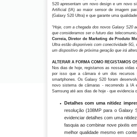
S20 apresentam um novo design e um novo sis
Artificial (IA) ao maior sensor de imagem 
(Galaxy S20 Ultra) e que garante uma qualidad
“
Hoje, com a chegada dos novos Galaxy S20 a
que consideramos ser o futuro das telecomun
Correia, Diretor de Marketing de Produto M
Ultra estão disponíveis com conectividade 5G, 
um dispositivo de próxima geração que irá alte
ALTERAR A FORMA COMO REGISTAMOS 
Nos dias de hoje, registamos as nossas vidas 
por isso que a câmara é um dos recursos m
smartphones. Os Galaxy S20 foram desenvolvi
novo sistema de câmaras - recorrendo à IA 
Samsung até aos dias de hoje - que evidencia
Detalhes com uma nitidez impre
resolução (108MP para o Galaxy 
evidenciar detalhes com uma nitidez
fasquia ao combinar nove pixéis e
melhor qualidade mesmo em context