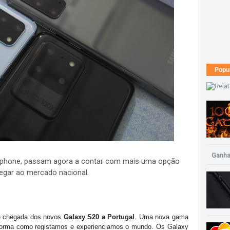
Popu
Ganha
rtphone, passam agora a contar com mais uma opção
hegar ao mercado nacional.
e chegada dos novos
Galaxy S20 a Portugal
. Uma nova gama
 a forma como registamos e experienciamos o mundo. Os Galaxy