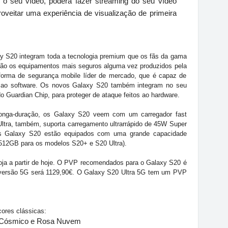
 o seu vídeo, poderá fazer streaming do seu vídeo
eitar uma experiência de visualização de primeira
 S20 integram toda a tecnologia premium que os fãs da gama
o os equipamentos mais seguros alguma vez produzidos pela
forma de segurança mobile líder de mercado, que é capaz de
é ao software. Os novos Galaxy S20 também integram no seu
Guardian Chip, para proteger de ataque feitos ao hardware.
 longa-duração, os Galaxy S20 veem com um carregador fast
Ultra, também, suporta carregamento ultrarrápido de 45W Super
s Galaxy S20 estão equipados com uma grande capacidade
12GB para os modelos S20+ e S20 Ultra).
oja a partir de hoje. O PVP recomendados para o Galaxy S20 é
 versão 5G será 1129,90€. O Galaxy S20 Ultra 5G tem um PVP
ores clássicas:
o Cósmico e Rosa Nuvem