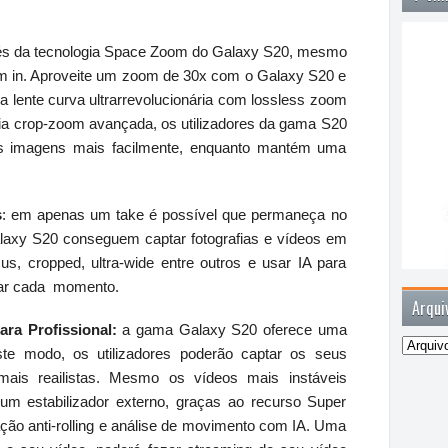
vés da tecnologia Space Zoom do Galaxy S20, mesmo
om in. Aproveite um zoom de 30x com o Galaxy S20 e
 lente curva ultrarrevolucionária com lossless zoom
ia crop-zoom avançada, os utilizadores da gama S20
 as imagens mais facilmente, enquanto mantém uma
s
: em apenas um take é possível que permaneça no
axy S20 conseguem captar fotografias e vídeos em
us, cropped, ultra-wide entre outros e usar IA para
tar cada momento.
Arqui
ra Profissional:
a gama Galaxy S20 oferece uma
te modo, os utilizadores poderão captar os seus
ais reailistas. Mesmo os vídeos mais instáveis
m estabilizador externo, graças ao recurso Super
zação anti-rolling e análise de movimento com IA. Uma