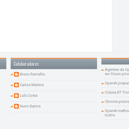
Colaboradores
Agentes da Op
em fórum priv
Bruno Ramalho
OpenAI prepar
Carlos Martins
Coluna BT Tro
Luís Costa
Chrome precis
Nuno Barros
OpenAI melhor
todos