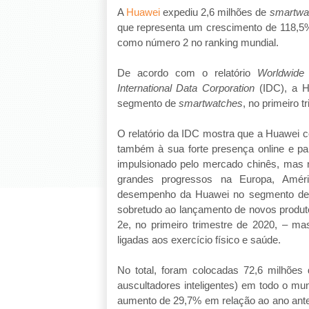
A
Huawei
expediu 2,6 milhões de
smartwa
que representa um crescimento de 118,5%
como número 2 no ranking mundial.
De acordo com o relatório
Worldwide
International Data Corporation
(IDC), a H
segmento de
smartwatches
, no primeiro t
O relatório da IDC mostra que a Huawei 
também à sua forte presença online e pa
impulsionado pelo mercado chinês, mas
grandes progressos na Europa, Améri
desempenho da Huawei no segmento d
sobretudo ao lançamento de novos produt
2e, no primeiro trimestre de 2020, – m
ligadas aos exercício físico e saúde.
No total, foram colocadas 72,6 milhões
auscultadores inteligentes) em todo o mun
aumento de 29,7% em relação ao ano anter