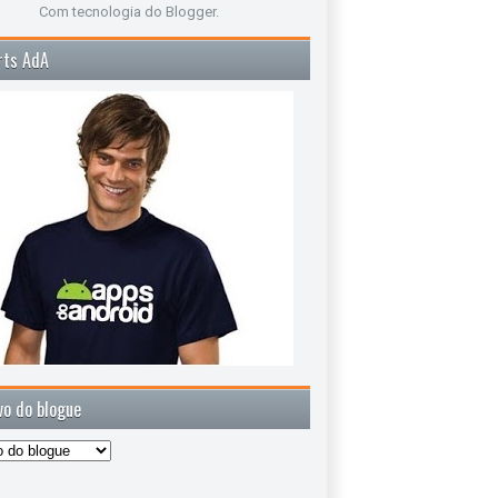
Com tecnologia do
Blogger
.
rts AdA
vo do blogue