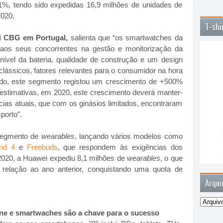
%, tendo sido expedidas 16,9 milhões de unidades de
2020.
T-shi
i CBG em Portugal,
salienta que “os smartwatches da
 aos seus concorrentes na gestão e monitorização da
ível da bateria, qualidade de construção e um design
clássicos, fatores relevantes para o consumidor na hora
do, este segmento registou um crescimento de +500%
estimativas, em 2020, este crescimento deverá manter-
ias atuais, que com os ginásios limitados, encontraram
porto”.
 segmento de
wearables
, lançando vários modelos como
nd 4
e
Freebuds
, que respondem às exigências dos
2020, a Huawei expediu 8,1 milhões de
wearables
, o que
elação ao ano anterior, conquistando uma quota de
Arqui
one e smartwaches são a chave para o sucesso