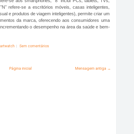
ere-se aos smartphones, "8" inclui PCs, tablets, TVs,
 "N" refere-se a escritórios móveis, casas inteligentes,
ual e produtos de viagem inteligentes), permite criar um
amentos da marca, oferecendo aos consumidores uma
, incrementando o desempenho na área da saúde e bem-
artwatch
Sem comentários
Página inicial
Mensagem antiga →