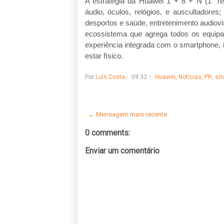
A estratégia da Huawei 1 + 8 + N (1" ref
áudio, óculos, relógios, e auscultadores;
desportos e saúde, entretenimento audiovis
ecossistema que agrega todos os equip
experiência integrada com o smartphone
estar físico.
Por
Luís Costa
09:32
Huawei
,
Notícias
,
PR
,
sm
← Mensagem mais recente
0 comments:
Enviar um comentário