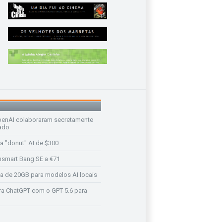
enAI colaboraram secretamente
ado
a "donut" AI de $300
nsmart Bang SE a €71
a de 20GB para modelos AI locais
a ChatGPT com o GPT-5.6 para