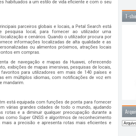
s habituados a um estilo de vida eficiente e com o seu
T-shi
cipais parceiros globais e locais, a Petal Search está
e pesquisa local, para fornecer ao utilizador uma
localização e cenários. Quando o utilizador procura por
ornece informações localizadas de alta qualidade e as
rsonalizadas ou alimentos próximos, atrações locais
scontos em compras.
menta de navegação e mapas da Huawei, oferecendo
o, exibições de mapas imersivas, pesquisas de locais,
 favoritos para utilizadores em mais de 140 países e
apas em múltiplos idiomas, com notificações de voz em
o e mandarim.
bém está equipada com funções de ponta para fornecer
em várias grandes cidades de todo o mundo, ajudando
Arqui
s rotas e a diminuir qualquer preocupação durante a
iras como Super GNSS e algoritmos de reconhecimento
mais a precisão e apresenta rotas mais eficientes e