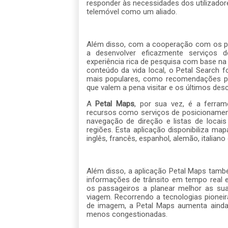
responder às necessidades dos utilizadore
telemóvel como um aliado.
Além disso, com a cooperação com os prin
a desenvolver eficazmente serviços d
experiência rica de pesquisa com base na 
conteúdo da vida local, o Petal Search f
mais populares, como recomendações pe
que valem a pena visitar e os últimos de
A
Petal Maps
, por sua vez, é a ferra
recursos como serviços de posicionament
navegação de direção e listas de locais
regiões. Esta aplicação disponibiliza m
inglês, francês, espanhol, alemão, italian
Além disso, a aplicação Petal Maps tam
informações de trânsito em tempo real 
os passageiros a planear melhor as sua
viagem. Recorrendo a tecnologias pione
de imagem, a Petal Maps aumenta ainda 
menos congestionadas.