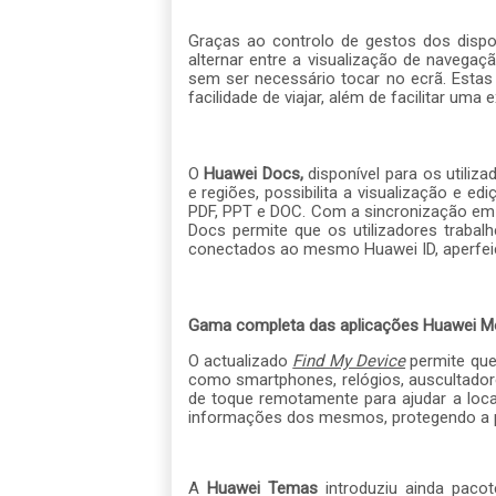
Graças ao controlo de gestos dos disp
alternar entre a visualização de navega
sem ser necessário tocar no ecrã. Estas 
facilidade de viajar, além de facilitar uma
O
Huawei Docs,
disponível para os utili
e regiões, possibilita a visualização e 
PDF, PPT e DOC. Com a sincronização em 
Docs permite que os utilizadores trab
conectados ao mesmo Huawei ID, aperfeiçoa
Gama completa das aplicações Huawei Mobi
O actualizado
Find My Device
permite que 
como smartphones, relógios, auscultador
de toque remotamente para ajudar a local
informações dos mesmos, protegendo a pri
A
Huawei Temas
introduziu ainda pacot