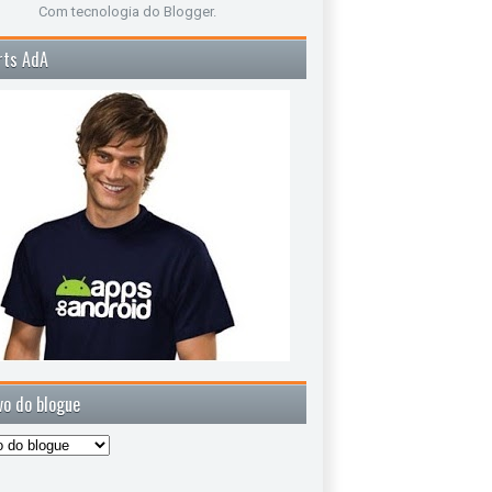
Com tecnologia do
Blogger
.
rts AdA
vo do blogue