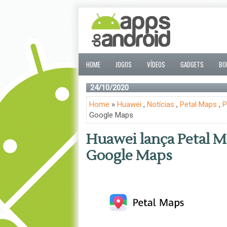
HOME
JOGOS
VÍDEOS
GADGETS
BO
24/10/2020
Home
»
Huawei
,
Notícias
,
Petal Maps
,
P
Google Maps
Huawei lança Petal M
Google Maps