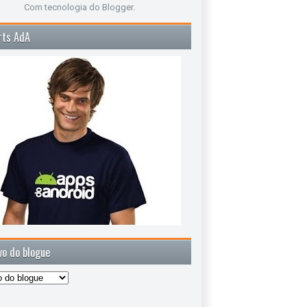
Com tecnologia do
Blogger
.
rts AdA
vo do blogue