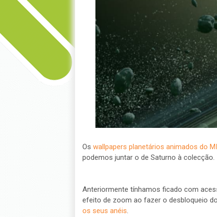
Os
wallpapers planetários animados do MI
podemos juntar o de Saturno à colecção.
Anteriormente tínhamos ficado com acess
efeito de zoom ao fazer o desbloqueio d
os seus anéis
.