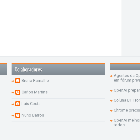
Colaboradores
Agentes da Op
em fórum priv
Bruno Ramalho
OpenAI prepar
Carlos Martins
Coluna BT Tro
Luís Costa
Chrome precis
Nuno Barros
OpenAI melhor
todos