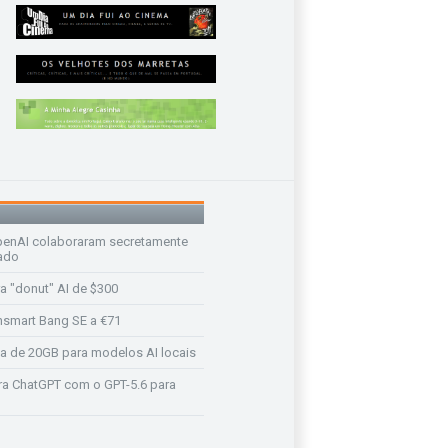
enAI colaboraram secretamente
ado
a "donut" AI de $300
nsmart Bang SE a €71
a de 20GB para modelos AI locais
a ChatGPT com o GPT-5.6 para