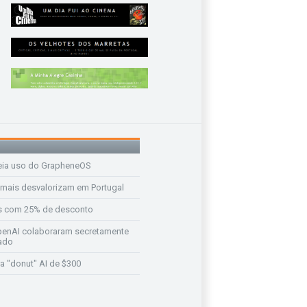
eia uso do GrapheneOS
 mais desvalorizam em Portugal
s com 25% de desconto
enAI colaboraram secretamente
ado
a "donut" AI de $300