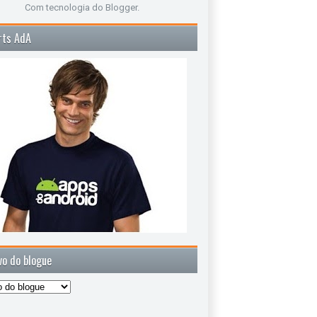
Com tecnologia do
Blogger
.
rts AdA
vo do blogue