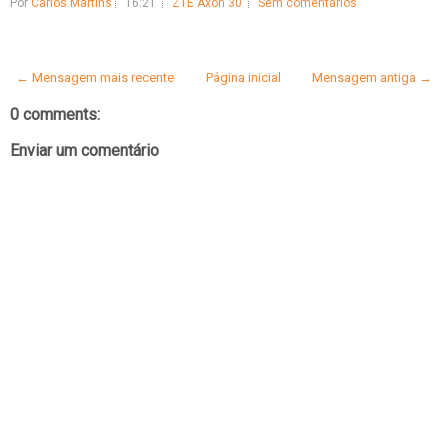
Por
Carlos Martins
16:21
ZTE Axon 30
Sem comentários
← Mensagem mais recente
Página inicial
Mensagem antiga →
0 comments:
Enviar um comentário