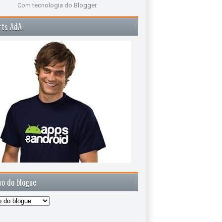
Com tecnologia do
Blogger
.
rts AdA
vo do blogue