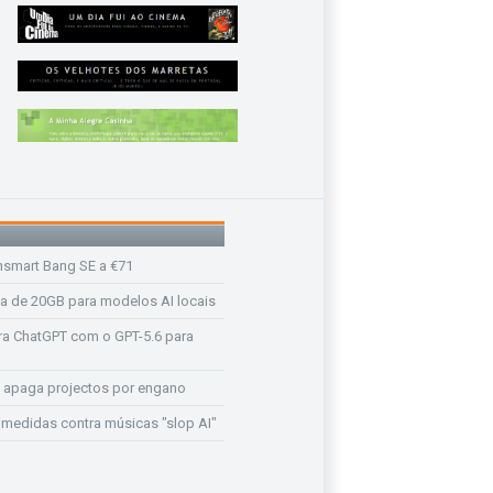
nsmart Bang SE a €71
a de 20GB para modelos AI locais
a ChatGPT com o GPT-5.6 para
 apaga projectos por engano
medidas contra músicas "slop AI"