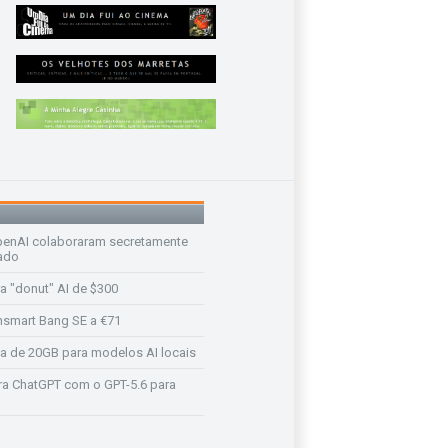
enAI colaboraram secretamente
ado
a "donut" AI de $300
nsmart Bang SE a €71
a de 20GB para modelos AI locais
a ChatGPT com o GPT-5.6 para