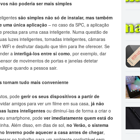
tivos não poderia ser mais simples
eligentes
são simples não só de instalar, mas também
de uma única aplicação
– no caso da SPC, a aplicação
e precisa para uma casa inteligente. Numa questão de
uas luzes inteligentes, tomadas inteligentes, câmaras
de WiFi e desfrutar daquilo que têm para lhe oferecer. Se
ender a
interligá-los entre si como
, por exemplo, dar
ensor de movimentos de portas e janelas detetar
esligue quando a pessoa sair.
s tornam tudo mais conveniente
utos, pode
gerir os seus dispositivos a partir de
onvidar amigos para ver um filme em sua casa,
já não
uas luzes inteligentes
ou diminuí-las de forma a criar o
 seu smartphone, pode
ver imediatamente quem está do
inha. Além disso, em dias de sol,
no Verão, o sistema
e no Inverno pode aquecer a casa antes de chegar
,
gressar no trabalho para um ambiente confortável sem