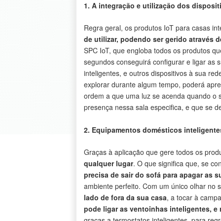
1. A integração e utilização dos disposi
Regra geral, os produtos IoT para casas int
de utilizar, podendo ser gerido através 
SPC IoT, que engloba todos os produtos qu
segundos conseguirá configurar e ligar as s
inteligentes, e outros dispositivos à sua re
explorar durante algum tempo, poderá apr
ordem a que uma luz se acenda quando o s
presença nessa sala especifica, e que se d
2. Equipamentos domésticos inteligente
Graças à aplicação que gere todos os prod
qualquer lugar
. O que significa que, se c
precisa de sair do sofá para apagar as s
ambiente perfeito. Com um único olhar no
lado de fora da sua casa
, a tocar à campa
pode ligar as ventoinhas inteligentes, 
graças a termostatos inteligentes, para re