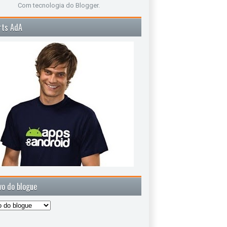
Com tecnologia do
Blogger
.
rts AdA
vo do blogue