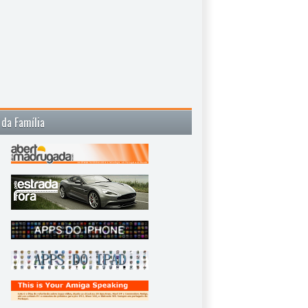
 da Família