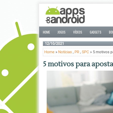
HOME
JOGOS
VÍDEOS
GADGETS
BO
12/10/2021
Home
»
Notícias
,
PR
,
SPC
» 5 motivos p
5 motivos para aposta