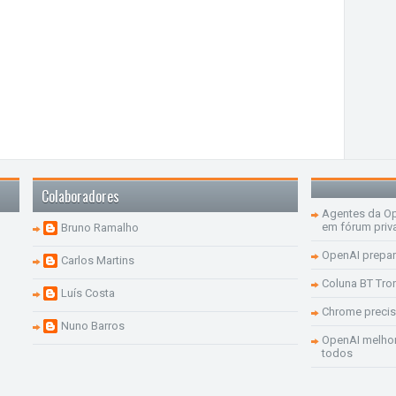
Colaboradores
Agentes da Op
em fórum priv
Bruno Ramalho
OpenAI prepar
Carlos Martins
Coluna BT Tro
Luís Costa
Chrome precis
Nuno Barros
OpenAI melhor
todos