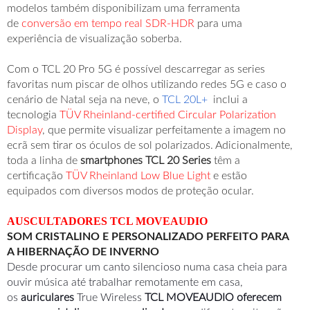
modelos também disponibilizam uma ferramenta
de
conversão em tempo real SDR-HDR
para uma
experiência de visualização soberba.
Com o TCL 20 Pro 5G é possível descarregar as series
favoritas num piscar de olhos utilizando redes 5G e caso o
cenário de Natal seja na neve, o
TCL 20L+
inclui a
tecnologia
TÜV Rheinland-certified Circular Polarization
Display
, que permite visualizar perfeitamente a imagem no
ecrã sem tirar os óculos de sol polarizados. Adicionalmente,
toda a linha de
smartphones TCL 20 Series
têm a
certificação
TÜV Rheinland Low Blue Light
e estão
equipados com diversos modos de proteção ocular.
AUSCULTADORES TCL MOVEAUDIO
SOM CRISTALINO E PERSONALIZADO PERFEITO PARA
A HIBERNAÇÃO DE INVERNO
Desde procurar um canto silencioso numa casa cheia para
ouvir música até trabalhar remotamente em casa,
os
auriculares
True Wireless
TCL MOVEAUDIO oferecem