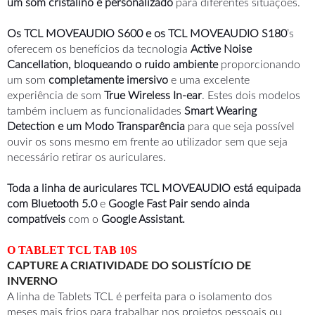
um som cristalino e personalizado
para diferentes situações.
Os TCL
MOVEAUDIO
S600 e os
TCL MOVEAUDIO S180
’s
oferecem os benefícios da tecnologia
Active Noise
Cancellation, bloqueando o ruido ambiente
proporcionando
um som
completamente imersivo
e uma excelente
experiência de som
True Wireless In-ear
. Estes dois modelos
também incluem as funcionalidades
Smart Wearing
Detection e um Modo Transparência
para que seja possível
ouvir os sons mesmo em frente ao utilizador sem que seja
necessário retirar os auriculares.
Toda a linha
de auriculares TCL MOVEAUDIO está equipada
com
Bluetooth 5.0
e
Google Fast Pair sendo ainda
compatíveis
com o
Google Assistant.
O TABLET TCL TAB 10S
CAPTURE A CRIATIVIDADE DO SOLISTÍCIO DE
INVERNO
A linha de Tablets TCL é perfeita para o isolamento dos
meses mais frios para trabalhar nos projetos pessoais ou