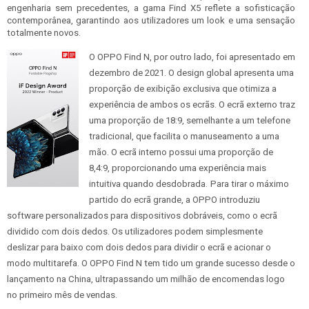
engenharia sem precedentes, a gama Find X5 reflete a sofisticação
contemporânea, garantindo aos utilizadores um look e uma sensação
totalmente novos.
O OPPO Find N, por outro lado, foi apresentado em
dezembro de 2021. O design global apresenta uma
proporção de exibição exclusiva que otimiza a
experiência de ambos os ecrãs. O ecrã externo traz
uma proporção de 18:9, semelhante a um telefone
tradicional, que facilita o manuseamento a uma
mão. O ecrã interno possui uma proporção de
8,4:9, proporcionando uma experiência mais
intuitiva quando desdobrada.
Para tirar o máximo
partido do ecrã grande, a OPPO introduziu
software personalizados para dispositivos dobráveis, como o ecrã
dividido com dois dedos. Os utilizadores podem simplesmente
deslizar para baixo com dois dedos para dividir o ecrã e acionar o
modo multitarefa. O OPPO Find N tem tido um grande sucesso desde o
lançamento na China, ultrapassando um milhão de encomendas logo
no primeiro mês de vendas.