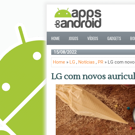
HOME
JOGOS
VÍDEOS
GADGETS
BO
15/08/2022
Home
»
LG
,
Notícias
,
PR
» LG com novos
LG com novos auricul