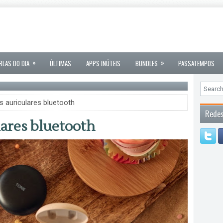
»
»
RLAS DO DIA
ÚLTIMAS
APPS INÚTEIS
BUNDLES
PASSATEMPOS
 auriculares bluetooth
Redes
ares bluetooth