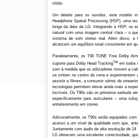
nítido.
Um deleite para os ouvidos, este modelo in
Headphone Spatial Processing (HSP), uma tecn
longa da data da LG. Integrando a HSP, os 
natural com uma imagem central clara – o que
sistema de som stereo real. Além disso, a 
alcancem um equilíbrio tonal consistente em qu
Paralelamente, os T90 TONE Free Dolby Atm
TM
suporte para Dolby Head Tracking
em todos o
som à medida que os utilizadores movem a cab
se sintam no centro da cena e experimentem u
assistir a filmes, a consumir séries de strea
tecnologias permitem elevar ainda mais a exper
incríveis. Os T90s são os primeiros earbuds wir
especificamente para auriculares – uma solu
entretenimento em stereo.
Adicionalmente, os T90s estão equipados co
acesso a um nível de qualidade som que, ante
Juntamente com áudio de alta resolução de 24
LG oferecem uma excelente conectividade, quali