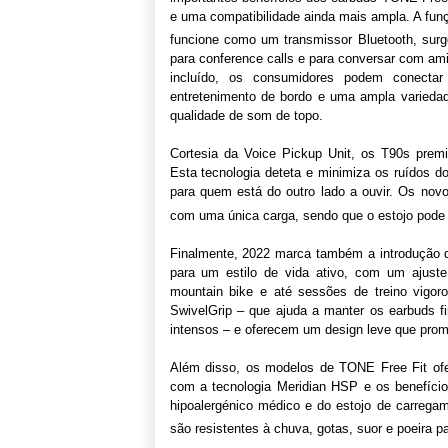
e uma compatibilidade ainda mais ampla. A fun
funcione como um transmissor Bluetooth, surg
para conference calls e para conversar com a
incluído, os consumidores podem conecta
entretenimento de bordo e uma ampla variedade
qualidade de som de topo.
Cortesia da Voice Pickup Unit, os T90s pre
Esta tecnologia deteta e minimiza os ruídos do 
para quem está do outro lado a ouvir. Os nov
com uma única carga, sendo que o estojo pode 
Finalmente, 2022 marca também a introdução d
para um estilo de vida ativo, com um ajuste
mountain bike e até sessões de treino vigor
SwivelGrip – que ajuda a manter os earbuds f
intensos – e oferecem um design leve que prom
Além disso, os modelos de TONE Free Fit of
com a tecnologia Meridian HSP e os benefício
hipoalergénico médico e do estojo de carreg
são resistentes à chuva, gotas, suor e poeira pa