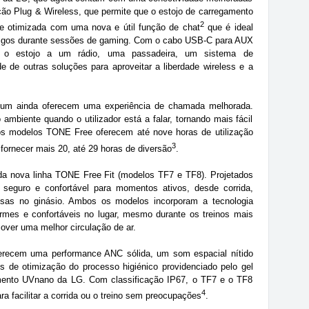
ção Plug & Wireless, que permite que o estojo de carregamento
2
e otimizada com uma nova e útil função de chat
que é ideal
migos durante sessões de gaming. Com o cabo USB-C para AUX
r o estojo a um rádio, uma passadeira, um sistema de
 de outras soluções para aproveitar a liberdade wireless e a
mium ainda oferecem uma experiência de chamada melhorada.
ambiente quando o utilizador está a falar, tornando mais fácil
os modelos TONE Free oferecem até nove horas de utilização
3
fornecer mais 20, até 29 horas de diversão
.
a nova linha TONE Free Fit (modelos TF7 e TF8). Projetados
 seguro e confortável para momentos ativos, desde corrida,
osas no ginásio. Ambos os modelos incorporam a tecnologia
irmes e confortáveis no lugar, mesmo durante os treinos mais
over uma melhor circulação de ar.
erecem uma performance ANC sólida, um som espacial nítido
s de otimização do processo higiénico providenciado pelo gel
amento UVnano da LG. Com classificação IP67, o TF7 e o TF8
4
ra facilitar a corrida ou o treino sem preocupações
.