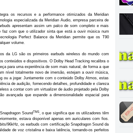
tegra os recursos e a performance otimizados da Meridian
ologia especializada da Meridian Audio, empresa parceira de
earbuds apresentam assim um palco de som completo e mais
 faz com que o utilizador sinta que está a ouvir música num
tecnologia Perfect Balance da Meridian permite que os T90
alquer volume.
os da LG são os primeiros earbuds wireless do mundo com
s conteúdos e dispositivos. O Dolby Head Tracking recalibra o
eça para uma experiência de som mais natural, de forma a que
m nível totalmente novo de imersão, estejam a ouvir música,
ming ou a jogar. Juntamente com o conteúdo Dolby Atmos, estas
iência de audição, fornecendo detalhes, profundidade e clareza
eless a contar com um virtualizer de áudio projetado pela Dolby
ção avançada que expande a dimensionalidade espacial para
TM1
m Snapdragon Sound
, o que significa que os utilizadores têm
riormente, estava disponível apenas em auriculares com fios.
 bits/96kHz, os earbuds com certificação Snapdragon Sound da
dade de voz cristalina e baixa latência, tornando-os perfeitos