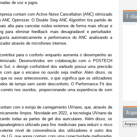
madas de voz e jogos.
mpresa contam com Active Noise Cancellation (ANC) otimizado
T-shi
ANC Optimizer. O Double Step ANC Algorithm tira partido de
is alta para cancelar ruídos externos de forma mais eficaz e
g para eliminar feedback mais desagradável e perturbador.
ajusta automaticamente a performance do ANC analisando a
lizador através de microfones internos.
ontribui para o conforto enquanto aumenta o desempenho ao
otimizado. Desenvolvidos em colaboração com o POSTECH
 Sul, o design confortável dos earbuds possui uma precisão
m com que o encaixe no ouvido seja melhor. Além disso, os
ue os seus antecessores, o que significa que os utilizadores
odos de tempo sem sentir desconforto. O Performance Fit dos
orreto nos ouvidos, proporcionando uma experiência de som
ntam com o estojo de carregamento UVnano, que, através de
Arqui
gienicamente limpos. Novidade em 2022, a tecnologia UVnano da
zando todas as partes de gel dos auriculares. Além disso, os
alergénico utilizado para fins medicinais para reduzir o risco
celente nível de conveniência dos utilizadores é outro dos
e da LG, que agora contam com uma conectividade melhoradas