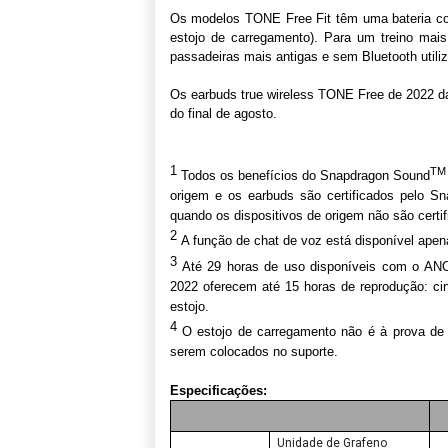
Os modelos TONE Free Fit têm uma bateria co
estojo de carregamento). Para um treino mai
passadeiras mais antigas e sem Bluetooth utili
Os earbuds true wireless TONE Free de 2022 da
do final de agosto.
1
TM
Todos os benefícios do Snapdragon Sound
origem e os earbuds são certificados pelo S
quando os dispositivos de origem não são certi
2
A função de chat de voz está disponível apen
3
Até 29 horas de uso disponíveis com o AN
2022 oferecem até 15 horas de reprodução: ci
estojo.
4
O estojo de carregamento não é à prova de
serem colocados no suporte.
Especificações:
Unidade de Grafeno