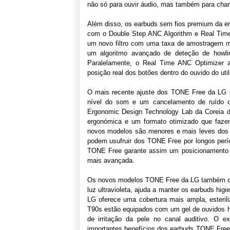
não só para ouvir áudio, mas também para cha
Além disso, os earbuds sem fios premium da e
com o Double Step ANC Algorithm e Real Time 
um novo filtro com uma taxa de amostragem ma
um algoritmo avançado de deteção de howlin
Paralelamente, o Real Time ANC Optimizer 
posição real dos botões dentro do ouvido do uti
O mais recente ajuste dos TONE Free da LG c
nível do som e um cancelamento de ruído 
Ergonomic Design Technology Lab da Coreia do
ergonómica e um formato otimizado que faze
novos modelos são menores e mais leves dos q
podem usufruir dos TONE Free por longos perí
TONE Free garante assim um posicionamento c
mais avançada.
Os novos modelos TONE Free da LG também co
luz ultravioleta, ajuda a manter os earbuds hi
LG oferece uma cobertura mais ampla, esterili
T90s estão equipados com um gel de ouvidos hipo
de irritação da pele no canal auditivo. O ex
importantes benefícios dos earbuds TONE Fre