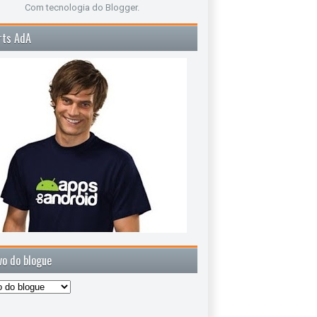
Com tecnologia do
Blogger
.
rts AdA
vo do blogue