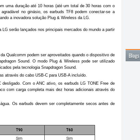
m uma duração até 10 horas (até um total de 30 horas com o
s agradável no ginásio, os earbuds TF8 podem conectar-se a
zando a inovadora solução Plug & Wireless da LG.
 LG serão lançados nos principais mercados do mundo a partir
Blogs
da Qualcomm podem ser aproveitados quando o dispositivo de
napdragon Sound. O modo Plug & Wireless pode ser utilizado
ficados pela tecnologia Snapdragon Sound.
as através do cabo USB-C para USB-A incluído.
C desligado. Com o ANC ativo, os earbuds LG TONE Free de
nco com carga completa mais dez horas adicionais através do
 água. Os earbuds devem ser completamente secos antes de
T90
T60
Sim
Sim