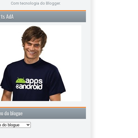
Com tecnologia do
Blogger
.
rts AdA
vo do blogue