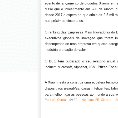
evento de lançamento de produtos Xiaomi em a
disse que o investimento em I&D da Xiaomi 
desde 2017 e espera-se que atinja os 2,5 mil 
nos próximos cinco anos.
O ranking das Empresas Mais Inovadoras do B
executivos globais de inovação que foram i
desempenho de uma empresa em quatro categorias
indústria e criação de valor.
O BCG tem publicado o seu relatório anual 
incluem Microsoft, Alphabet, IBM, Pfizer, Coca-
A Xiaomi está a construir uma ecosfera tecnol
dispositivos
wearables
, casas inteligentes, fabr
para melhor ligar as pessoas ao mundo à sua vo
Por
Luís Costa
09:32
Notícias
,
PR
,
Xiaomi
S