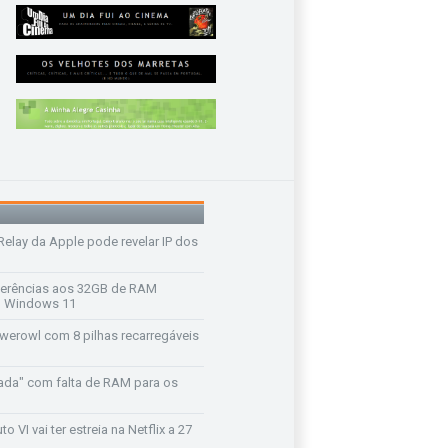
 Relay da Apple pode revelar IP dos
ferências aos 32GB de RAM
 o Windows 11
werowl com 8 pilhas recarregáveis
ada" com falta de RAM para os
o VI vai ter estreia na Netflix a 27