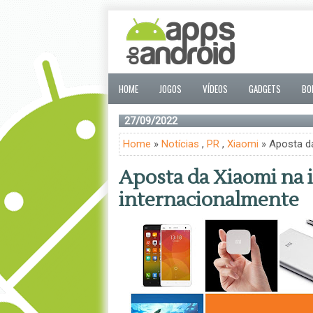
HOME
JOGOS
VÍDEOS
GADGETS
BO
27/09/2022
Home
»
Notícias
,
PR
,
Xiaomi
» Aposta da
Aposta da Xiaomi na 
internacionalmente