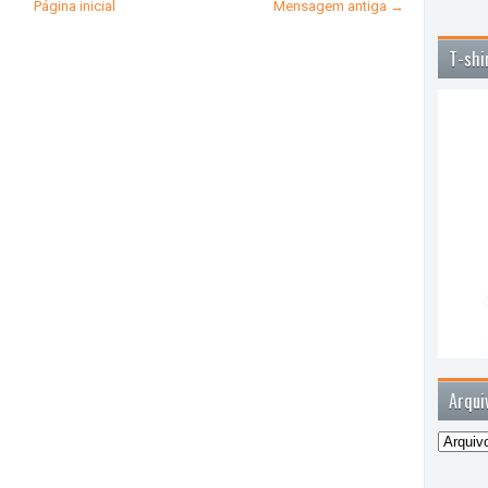
Página inicial
Mensagem antiga →
T-shi
Arqui