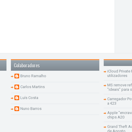
Colaboradores
iCloud Private
utilizadores
Bruno Ramalho
MS remove re
Carlos Martins
"ideais" para
Luís Costa
Carregador Po
a €23
Nuno Barros
Apple "encrav
chips A20
Grand Theft Aut
de Agosto