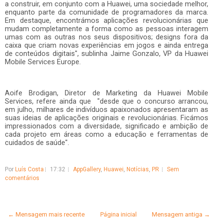
a construir, em conjunto com a Huawei, uma sociedade melhor,
enquanto parte da comunidade de programadores da marca.
Em destaque, encontrámos aplicações revolucionárias que
mudam completamente a forma como as pessoas interagem
umas com as outras nos seus dispositivos; designs fora da
caixa que criam novas experiências em jogos e ainda entrega
de conteúdos digitais", sublinha Jaime Gonzalo, VP da Huawei
Mobile Services Europe.
Aoife Brodigan, Diretor de Marketing da Huawei Mobile
Services, refere ainda que "desde que o concurso arrancou,
em julho, milhares de indivíduos apaixonados apresentaram as
suas ideias de aplicações originais e revolucionárias. Ficámos
impressionados com a diversidade, significado e ambição de
cada projeto em áreas como a educação e ferramentas de
cuidados de saúde".
Por
Luís Costa
17:32
AppGallery
,
Huawei
,
Notícias
,
PR
Sem
comentários
← Mensagem mais recente
Página inicial
Mensagem antiga →