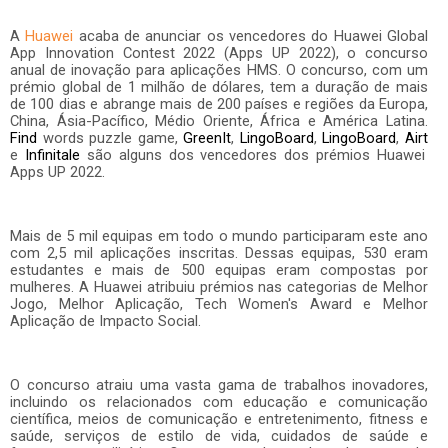
A
Huawei
acaba de anunciar os vencedores do Huawei Global
App Innovation Contest 2022 (Apps UP 2022), o concurso
anual de inovação para aplicações HMS. O concurso, com um
prémio global de 1 milhão de dólares, tem a duração de mais
de 100 dias e abrange mais de 200 países e regiões da Europa,
China, Ásia-Pacífico, Médio Oriente, África e América Latina.
Find
words puzzle game,
GreenIt
,
LingoBoard
,
LingoBoard
,
Airt
e
Infinitale
são alguns dos vencedores dos prémios Huawei
Apps UP 2022.
Mais de 5 mil equipas em todo o mundo participaram este ano
com 2,5 mil aplicações inscritas. Dessas equipas, 530 eram
estudantes e mais de 500 equipas eram compostas por
mulheres. A Huawei atribuiu prémios nas categorias de Melhor
Jogo, Melhor Aplicação, Tech Women's Award e Melhor
Aplicação de Impacto Social.
O concurso atraiu uma vasta gama de trabalhos inovadores,
incluindo os relacionados com educação e comunicação
científica, meios de comunicação e entretenimento, fitness e
saúde, serviços de estilo de vida, cuidados de saúde e