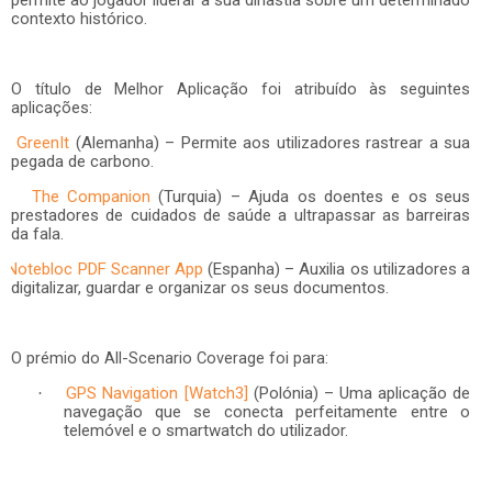
permite ao jogador liderar a sua dinastia sobre um determinado
contexto histórico.
O título de Melhor Aplicação foi atribuído às seguintes
aplicações:
GreenIt
(Alemanha) – Permite aos utilizadores rastrear a sua
pegada de carbono.
The Companion
(Turquia) – Ajuda os doentes e os seus
prestadores de cuidados de saúde a ultrapassar as barreiras
da fala.
Notebloc PDF Scanner App
(Espanha) – Auxilia os utilizadores a
digitalizar, guardar e organizar os seus documentos.
O prémio do All-Scenario Coverage foi para:
GPS Navigation [Watch3]
(Polónia) – Uma aplicação de
·
navegação que se conecta perfeitamente entre o
telemóvel e o smartwatch do utilizador.