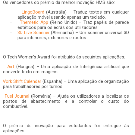
Os vencedores do prémio da melhor inovação HMS são:
LingoBoard
(Austrália) – Traduz textos em qualquer
·
aplicação móvel usando apenas um teclado.
Themetic App
(Reino Unido) – Traz papéis de parede
·
estéticos para os ecrãs dos utilizadores.
3D Live Scanner
(
Alemanha
) – Um scanner universal 3D
·
para interiores, exteriores e rostos.
O Tech Women’s Award foi atribuído às seguintes aplicações:
Airt
(Hungria) –
Uma aplicação de Inteligência artificial que
converte texto em imagens.
Work Shift Calendar
(
Espanha
) – Uma aplicação de organização
para trabalhadores por turnos.
Fuel Journal
(Roménia) – Ajuda os utilizadores a localizar os
postos de abastecimento e a controlar o custo do
combustível.
O prémio de inovação para estudantes foi entregue às
aplicações: