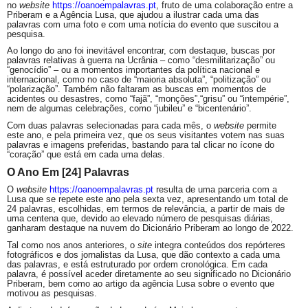
no
website
https://oanoempalavras.pt
, fruto de uma colaboração entre a
Priberam e a Agência Lusa, que ajudou a ilustrar cada uma das
palavras com uma foto e com uma notícia do evento que suscitou a
pesquisa.
Ao longo do ano foi inevitável encontrar, com destaque, buscas por
palavras relativas à guerra na Ucrânia – como “desmilitarização” ou
“genocídio” – ou a momentos importantes da política nacional e
internacional, como no caso de “maioria absoluta”, “politização” ou
“polarização”. Também não faltaram as buscas em momentos de
acidentes ou desastres, como “fajã”, “monções”,“
grisu
” ou “intempérie”,
nem de algumas celebrações, como “jubileu” e “bicentenário”.
Com duas palavras selecionadas para cada mês, o
website
permite
este ano, e pela primeira vez, que os seus visitantes votem nas suas
palavras e imagens preferidas, bastando para tal clicar no ícone do
“coração” que está em cada uma delas.
O Ano Em [24] Palavras
O
website
https://oanoempalavras.pt
resulta de uma parceria com a
Lusa que se repete este ano pela sexta vez, apresentando um total de
24 palavras, escolhidas, em termos de relevância, a partir de mais de
uma centena que, devido ao elevado número de pesquisas diárias,
ganharam destaque na nuvem do Dicionário Priberam ao longo de 2022.
Tal como nos anos anteriores, o
site
integra conteúdos dos repórteres
fotográficos e dos jornalistas da Lusa, que dão contexto a cada uma
das palavras, e está estruturado por ordem cronológica. Em cada
palavra, é possível aceder diretamente ao seu significado no Dicionário
Priberam, bem como ao artigo da agência Lusa sobre o evento que
motivou as pesquisas.