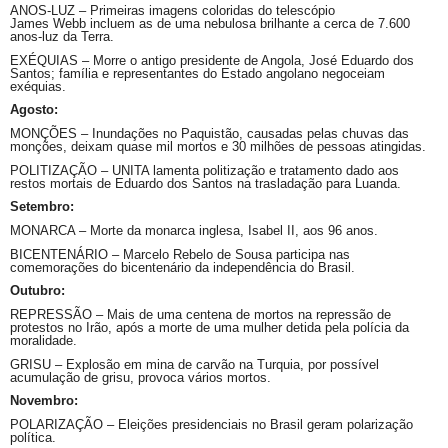
ANOS-LUZ – Primeiras imagens coloridas do telescópio
James
Webb
incluem as de uma nebulosa brilhante a cerca de 7.600
anos-luz da Terra.
EXÉQUIAS – Morre o antigo presidente de Angola, José Eduardo dos
Santos; família e representantes do Estado angolano negoceiam
exéquias.
Agosto:
MONÇÕES – Inundações no Paquistão, causadas pelas chuvas das
monções, deixam quase mil mortos e 30 milhões de pessoas atingidas.
POLITIZAÇÃO – UNITA lamenta politização e tratamento dado aos
restos mortais de Eduardo dos Santos na trasladação para Luanda.
Setembro:
MONARCA – Morte da monarca inglesa, Isabel II, aos 96 anos.
BICENTENÁRIO – Marcelo Rebelo de Sousa participa nas
comemorações do bicentenário da independência do Brasil.
Outubro:
REPRESSÃO – Mais de uma centena de mortos na repressão de
protestos no Irão, após a morte de uma mulher detida pela polícia da
moralidade.
GRISU – Explosão em mina de carvão na Turquia, por possível
acumulação de
grisu
, provoca vários mortos.
Novembro:
POLARIZAÇÃO – Eleições presidenciais no Brasil geram polarização
política.