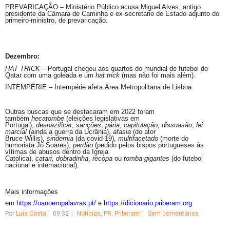
PREVARICAÇÃO – Ministério Público acusa Miguel Alves, antigo
presidente da Câmara de Caminha e ex-secretário de Estado adjunto do
primeiro-ministro, de prevaricação.
Dezembro:
HAT TRICK
– Portugal chegou aos quartos do mundial de futebol do
Qatar com uma goleada e um
hat
trick
(mas não foi mais além).
INTEMPÉRIE – Intempérie afeta Área Metropolitana de Lisboa.
Outras buscas que se destacaram em 2022 foram
também
hecatombe
(eleições legislativas em
Portugal),
desnazificar
,
sanções
,
pária
,
capitulação
,
dissuasão
,
lei
marcial
(ainda a guerra da Ucrânia),
afasia
(do ator
Bruce
Willis
),
sindemia
(da covid-19),
multifacetado
(morte do
humorista
Jô
Soares),
perdão
(pedido pelos bispos portugueses às
vítimas de abusos dentro da Igreja
Católica),
catari, dobradinha
,
recopa
ou
tomba-gigantes
(do futebol
nacional e internacional).
Mais informações
em
https://oanoempalavras.pt/
e
https://dicionario.priberam.
org
Por
Luís Costa
09:32
Notícias
,
PR
,
Priberam
Sem comentários