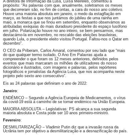
A diretora de Informação da Lusa, Luísa Meireles, comentou a
propósito: “As palavras com que, anualmente, soletramos os meses
que decorreram são, no fim de contas, a cara do nosso ano coletivo.
Houve uma maioria absoluta em janeiro, o medo da estagflação em
março, as festas a que nos juntámos do jubileu de uma rainha em
maio, a monarca que se finou em setembro, enquanto observámos as
atribuladas exéquias do mais duradouro presidente do espaço lusófono
em julho. Polarização houve no ano inteiro, se bem pensarmos, mas
destacámo-la em novembro, no rescaldo das eleições brasileiras,
quando Lula, o presidente eleito visitou Portugal. Faltou-nos o Qatar em
dezembro".
O CEO da Priberam, Carlos Amaral, comentou por seu lado que “mais
do que qualquer termo isolado, O Ano Em Palavras ajuda a
compreender o que foram os 12 meses anteriores, definidos pelos
eventos que mais marcaram os milhões de utilizadores do nosso
dicionário e ilustrados, com imagens e palavras, pelos repórteres
fotográficos e jornalistas da Agência Lusa, que nos acompanha neste
projeto pelo sexto ano consecutivo”.
Eis as 24 palavras que definiram o ano de 2022:
Janeiro
:
ENDÉMICO – Segundo a Agência Europeia de Medicamentos, o vírus
da covid-19 está a caminho de se tornar endémico na União Europeia.
MAIORIA ABSOLUTA – Legislativas: PS alcança a sua segunda
maioria absoluta e Costa pode ser 10 anos primeiro-ministro.
Fevereiro
:
DESMILITARIZAÇÃO – Vladimir Putin diz que a invasão russa da
Ucrânia tem por objetivo a desmilitarização e a desnazificação do país.