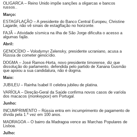
OLIGARCA – Reino Unido impõe sanções a oligarcas e bancos
russos..
Março:
ESTAGFLAÇÃO – A presidente do Banco Central Europeu, Christine
Lagarde, não vê sinais de estagflação no horizonte.
FAJÃ – Atividade sísmica na ilha de São Jorge dificulta o acesso a
algumas fajãs.
Abril:
GENOCÍDIO –
Volodymyr
Zelensky
, presidente ucraniano, acusa a
Rússia de cometer genocídio.
DOGMA – José Ramos-Horta, novo presidente timorense, diz que
dissolução do parlamento, defendida pelo partido de Xanana Gusmão
que apoiou a sua candidatura, não é dogma.
Maio:
JUBILEU – Rainha Isabel II celebra jubileu de platina.
VARÍOLA – Direção-Geral da Saúde confirma novos casos de varíola
dos macacos (
monkeypox
) em Portugal.
Junho:
INCUMPRIMENTO – Rússia entra em incumprimento de pagamento de
dívida pela 1.ª vez em 100 anos.
MADRAGOA – O bairro da Madragoa vence as Marchas Populares de
Lisboa.
Julho: