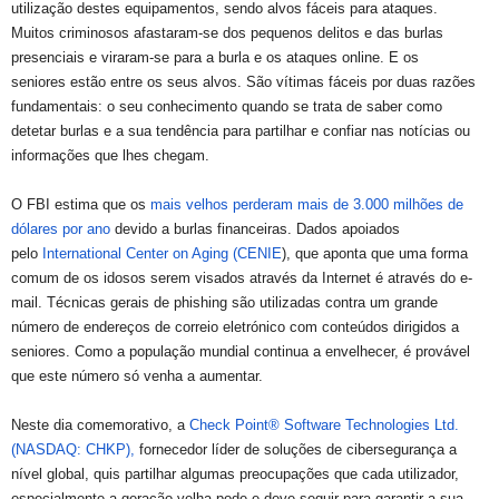
utilização destes equipamentos, sendo alvos fáceis para ataques.
Muitos criminosos afastaram-se dos pequenos delitos e das burlas
presenciais e viraram-se para a burla e os ataques online. E os
seniores estão entre os seus alvos. São vítimas fáceis por duas razões
fundamentais: o seu conhecimento quando se trata de saber como
detetar burlas e a sua tendência para partilhar e confiar nas notícias ou
informações que lhes chegam.
O FBI estima que os
mais velhos perderam mais de 3.000 milhões de
dólares por ano
devido a burlas financeiras. Dados apoiados
pelo
International Center on Aging (CENIE
), que aponta que uma forma
comum de os idosos serem visados através da Internet é através do e-
mail. Técnicas gerais de phishing são utilizadas contra um grande
número de endereços de correio eletrónico com conteúdos dirigidos a
seniores. Como a população mundial continua a envelhecer, é provável
que este número só venha a aumentar.
Neste dia comemorativo, a
Check Point® Software Technologies Ltd.
(NASDAQ: CHKP),
fornecedor líder de soluções de cibersegurança a
nível global, quis partilhar algumas preocupações que cada utilizador,
especialmente a geração velha pode e deve seguir para garantir a sua