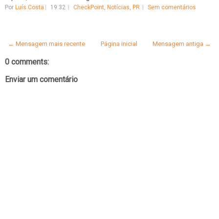
Por
Luís Costa
19:32
CheckPoint
,
Notícias
,
PR
Sem comentários
← Mensagem mais recente
Página inicial
Mensagem antiga →
0 comments:
Enviar um comentário