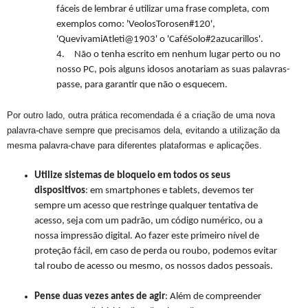
fáceis de lembrar é utilizar uma frase completa, com
exemplos como: 'VeolosTorosen#120',
'QuevivamiAtleti@1903' o 'CaféSolo#2azucarillos'.
4.
Não o tenha escrito em nenhum lugar perto ou no
nosso PC, pois alguns idosos anotariam as suas palavras-
passe, para garantir que não o esquecem.
Por outro lado, outra prática recomendada é a criação de uma nova
palavra-chave sempre que precisamos dela, evitando a utilização da
mesma palavra-chave para diferentes plataformas e aplicações.
Utilize sistemas de bloqueio em todos os seus
dispositivos
: em smartphones e tablets, devemos ter
sempre um acesso que restringe qualquer tentativa de
acesso, seja com um padrão, um código numérico, ou a
nossa impressão digital. Ao fazer este primeiro nível de
proteção fácil, em caso de perda ou roubo, podemos evitar
tal roubo de acesso ou mesmo, os nossos dados pessoais.
Pense duas vezes antes de agir
: Além de compreender