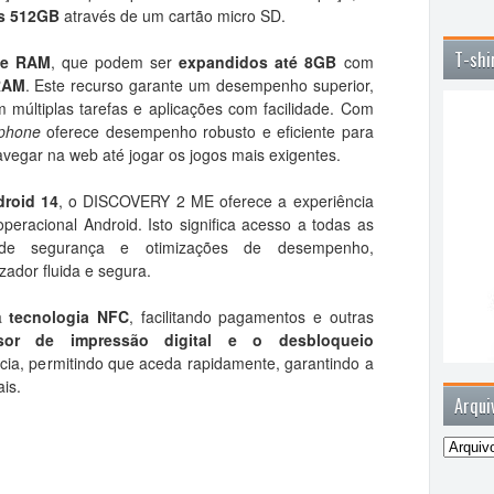
s 512GB
através de um cartão micro SD.
T-shi
de RAM
, que podem ser
expandidos até 8GB
com
RAM
. Este recurso garante um desempenho superior,
m múltiplas tarefas e aplicações com facilidade. Com
phone
oferece desempenho robusto e eficiente para
avegar na web até jogar os jogos mais exigentes.
droid 14
, o DISCOVERY 2 ME oferece a experiência
eracional Android. Isto significa acesso a todas as
as de segurança e otimizações de desempenho,
zador fluida e segura.
da
tecnologia NFC
, facilitando pagamentos e outras
sor de impressão digital e o desbloqueio
ia, permitindo que aceda rapidamente, garantindo a
is.
Arqui