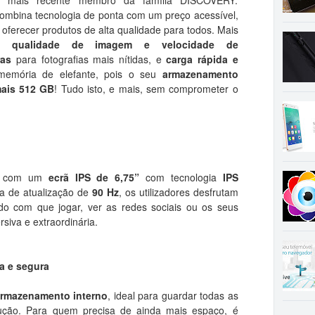
o mais recente membro da família DISCOVERY:
combina tecnologia de ponta com um preço acessível,
ferecer produtos de alta qualidade para todos. Mais
te qualidade de imagem e velocidade de
ras
para fotografias mais nítidas, e
carga rápida e
mória de elefante, pois o seu
armazenamento
mais 512 GB
! Tudo isto, e mais, sem comprometer o
o com um
ecrã IPS de 6,75”
com tecnologia
IPS
a de atualização de
90 Hz
, os utilizadores desfrutam
do com que jogar, ver as redes sociais ou os seus
siva e extraordinária.
da e segura
rmazenamento interno
, ideal para guardar todas as
ução. Para quem precisa de ainda mais espaço, é