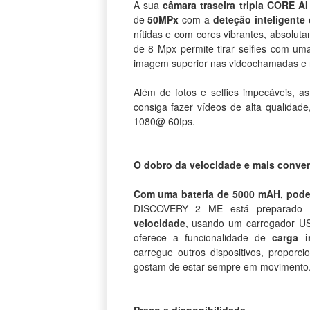
A sua
câmara traseira tripla CORE 
de
50MPx
com a
deteção inteligente
nítidas e com cores vibrantes, absoluta
de 8 Mpx permite tirar selfies com um
imagem superior nas videochamadas e 
Além de fotos e selfies impecáveis,
consiga fazer vídeos de alta qualida
1080@ 60fps.
O dobro da velocidade e mais conven
Com uma bateria de 5000 mAH, pode 
DISCOVERY 2 ME está preparado 
velocidade
, usando um carregador U
oferece a funcionalidade de
carga i
carregue outros dispositivos, proporc
gostam de estar sempre em movimento