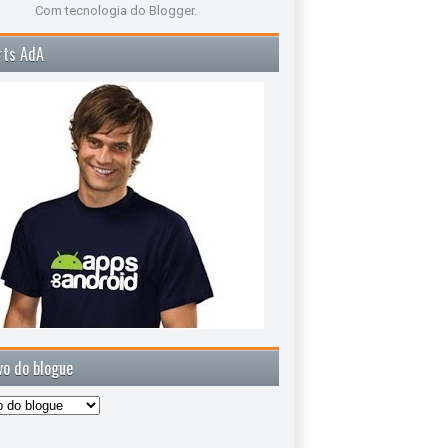
Com tecnologia do
Blogger
.
rts AdA
vo do blogue