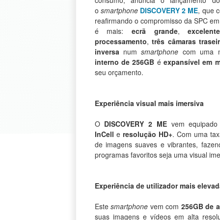
consumo, anuncia o lançamento d
o
smartphone
DISCOVERY 2 ME
, que 
reafirmando o compromisso da SPC em o
é mais:
ecrã grande
,
excelen
processamento
,
três câmaras trasei
inversa
num
smartphone
com uma me
interno de 256GB
é
expansível em 
seu orçamento.
Experiência visual mais imersiva
O
DISCOVERY 2 ME
vem equipad
InCell
e
resolução HD+
. Com uma tax
de imagens suaves e vibrantes, fazen
programas favoritos seja uma visual imer
Experiência de utilizador mais eleva
Este
smartphone
vem com
256GB de a
suas imagens e vídeos em alta resol