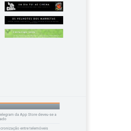
legram da App Store deveu-se a
rado
ncronização entre telemóveis