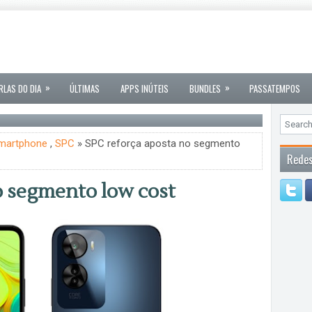
»
»
RLAS DO DIA
ÚLTIMAS
APPS INÚTEIS
BUNDLES
PASSATEMPOS
martphone
,
SPC
» SPC reforça aposta no segmento
Redes
o segmento low cost