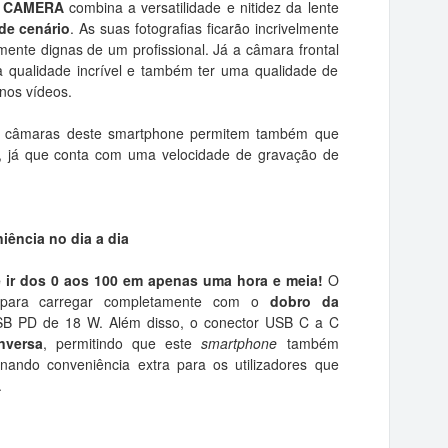
AI CAMERA
combina a versatilidade e nitidez da lente
 de cenário
. As suas fotografias ficarão incrivelmente
mente dignas de um profissional. Já a câmara frontal
a qualidade incrível e também ter uma qualidade de
nos vídeos.
 as câmaras deste smartphone permitem também que
de, já que conta com uma velocidade de gravação de
iência no dia a dia
ir dos 0 aos 100 em apenas uma hora e meia!
O
para carregar completamente com o
dobro da
SB PD de 18 W. Além disso, o conector USB C a C
nversa
, permitindo que este
smartphone
também
ionando conveniência extra para os utilizadores que
.