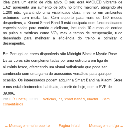
ideal para um estilo de vida ativo. O seu ecrã AMOLED vibrante de
1,62" apresenta um aumento de 50% no brilho máximo³, atingindo até
1.200 nits, garantindo uma visibilidade clara, mesmo em ambientes
exteriores com muita luz. Com suporte para mais de 150 modos
desportivos, a Xiaomi Smart Band 9 está equipada com funcionalidades
especializadas para corrida e ciclismo, incluindo 10 cursos de corrida
no pulso e métricas como VO
₂
max e tempo de recuperação, tudo
desenhado para melhorar a eficiência do treino e otimizar o
desempenho.
Em Portugal as cores disponíveis são Midnight Black e Mystic Rose.
Estas cores são complementadas por uma estrutura em liga de
alumínio fosco, oferecendo um visual sofisticado que pode ser
combinado com uma gama de acessórios versáteis para qualquer
ocasião. Os interessados podem adquirir a Smart Band na Xiaomi Store
e nos estabelecimentos habituais, a partir de hoje, com o PVP de
39,99€.
Por
Luís Costa
08:32
Notícias
,
PR
,
Smart Band 9
,
Xiaomi
Sem
comentários
← Mensagem mais recente
Página inicial
Mensagem antiga →