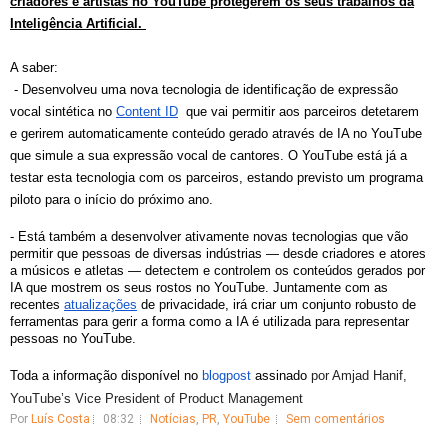
criadores e artistas no YouTube protegerem os seus trabalhos da
Inteligência Artificial.
A saber:
- D
esenvolveu uma nova tecnologia de identificação de expressão
vocal sintética no
Content ID
que vai permitir aos parceiros detetarem
e gerirem automaticamente conteúdo gerado através de IA no YouTube
que simule a sua expressão vocal de cantores. O YouTube está já a
testar esta tecnologia com os parceiros, estando previsto um programa
piloto para o início do próximo ano.
- Está também a desenvolver ativamente novas tecnologias que vão
permitir que pessoas de diversas indústrias — desde criadores e atores
a músicos e atletas — detectem e controlem os conteúdos gerados por
IA que mostrem os seus rostos no YouTube. Juntamente com as
recentes
atualizações
de privacidade, irá criar um conjunto robusto de
ferramentas para gerir a forma como a IA é utilizada para representar
pessoas no YouTube.
Toda a informação disponível no
blogpost
assinado
por Amjad Hanif,
YouTube’s Vice President of Product Management
Por
Luís Costa
08:32
Notícias
,
PR
,
YouTube
Sem comentários