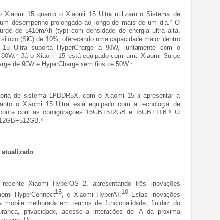
o Xiaomi 15 quanto o Xiaomi 15 Ultra utilizam o Sistema de
r um desempenho prolongado ao longo de mais de um dia.⁷ O
urge de 5410mAh (typ) com densidade de energia ultra alta,
 silício (SiC) de 10%, oferecendo uma capacidade maior dentro
15 Ultra suporta HyperCharge a 90W, juntamente com o
e 80W.⁷ Já o Xiaomi 15 está equipado com uma Xiaomi Surge
arge de 90W e HyperCharge sem fios de 50W.⁷
emória de sistema LPDDR5X, com o Xiaomi 15 a apresentar a
anto o Xiaomi 15 Ultra está equipado com a tecnologia de
 conta com as configurações 16GB+512GB e 16GB+1TB.⁹ O
 12GB+512GB.⁹
 atualizado
 recente Xiaomi HyperOS 2, apresentando três inovações
15
10
iaomi HyperConnect
, e Xiaomi HyperAI.
Estas inovações
a mobile melhorada em termos de funcionalidade, fluidez do
gurança, privacidade, acesso a interações de IA da próxima
as para IA.