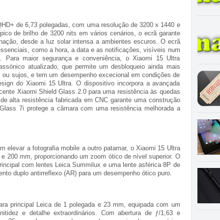
HD+ de 6,73 polegadas, com uma resolução de 3200 x 1440 e
co de brilho de 3200 nits em vários cenários, o ecrã garante
nação, desde a luz solar intensa a ambientes escuros. O ecrã
senciais, como a hora, a data e as notificações, visíveis num
a. Para maior segurança e conveniência, o Xiaomi 15 Ultra
rassónico atualizado, que permite um desbloqueio ainda mais
s ou sujos, e tem um desempenho excecional em condições de
esign do Xiaomi 15 Ultra. O dispositivo incorpora a avançada
ecente Xiaomi Shield Glass 2.0 para uma resistência às quedas
o de alta resistência fabricada em CNC garante uma construção
 Glass 7i protege a câmara com uma resistência melhorada a
m elevar a fotografia mobile a outro patamar, o Xiaomi 15 Ultra
m e 200 mm, proporcionando um zoom ótico de nível superior. O
rincipal com lentes Leica Summilux e uma lente asférica 8P de
nto duplo antirreflexo (AR) para um desempenho ótico puro.
ara principal Leica de 1 polegada e 23 mm, equipada com um
tidez e detalhe extraordinários. Com abertura de ƒ/1,63 e