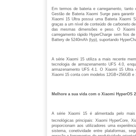
Em termos de bateria e carregamento, tanto 
Gestão de Bateria Xiaomi Surge para garanti
Xiaomi 15 Ultra possui uma Bateria Xiaomi S
graças a um nível de conteúdo de carboneto de
das mesmas dimensões e peso. O Xiaomi 
carregamento rápido HyperCharge sem fios d
Battery de 5240mAh (typ), suportando HyperCh
A série Xiaomi 15 utiliza a mais recente m
tecnologia de armazenamento UFS 4.0, enqu
armazenamento UFS 4.1. O Xiaomi 15 Ultra
Xiaomi 15 conta com modelos 12GB+256GB e
Melhore a sua vida com o Xiaomi HyperOS 2
A série Xiaomi 15 é alimentada pelo mais
tecnológicas principais: Xiaomi HyperCore, X
proporcionam aos utilizadores uma experiênci
sistema, conetividade entre plataformas, se
geração e ferramentas de produtividade orientad