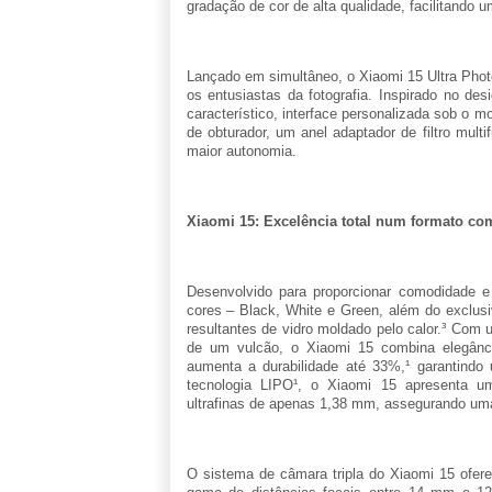
gradação de cor de alta qualidade, facilitando
Lançado em simultâneo, o Xiaomi 15 Ultra Phot
os entusiastas da fotografia. Inspirado no de
característico, interface personalizada sob o 
de obturador, um anel adaptador de filtro mul
maior autonomia.
Xiaomi 15: Excelência total num formato co
Desenvolvido para proporcionar comodidade e 
cores – Black, White e Green, além do exclusiv
resultantes de vidro moldado pelo calor.³ Com 
de um vulcão, o Xiaomi 15 combina elegância
aumenta a durabilidade até 33%,¹ garantindo 
tecnologia LIPO¹, o Xiaomi 15 apresenta u
ultrafinas de apenas 1,38 mm, assegurando uma t
O sistema de câmara tripla do Xiaomi 15 ofer