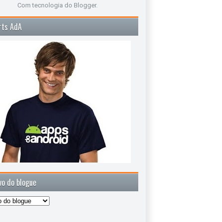
Com tecnologia do
Blogger
.
rts AdA
vo do blogue