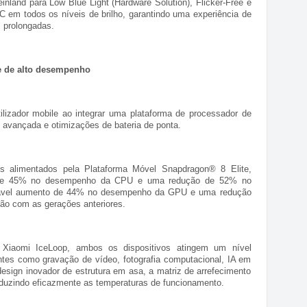
inland para Low Blue Light (Hardware Solution), Flicker-Free e
 em todos os níveis de brilho, garantindo uma experiência de
 prolongadas.
e de alto desempenho
ilizador mobile ao integrar uma plataforma de processador de
 avançada e otimizações de bateria de ponta.
 alimentados pela Plataforma Móvel Snapdragon® 8 Elite,
o de 45% no desempenho da CPU e uma redução de 52% no
tável aumento de 44% no desempenho da GPU e uma redução
o com as gerações anteriores.
Xiaomi IceLoop, ambos os dispositivos atingem um nível
ntes como gravação de vídeo, fotografia computacional, IA em
esign inovador de estrutura em asa, a matriz de arrefecimento
eduzindo eficazmente as temperaturas de funcionamento.