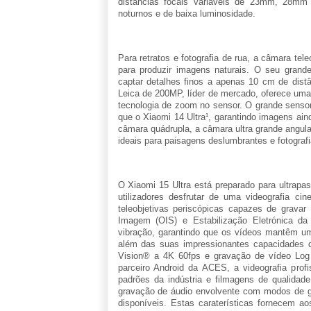
distâncias focais variáveis de 23mm, 28m
noturnos e de baixa luminosidade.
Para retratos e fotografia de rua, a câmara tele
para produzir imagens naturais. O seu grand
captar detalhes finos a apenas 10 cm de distân
Leica de 200MP, líder de mercado, oferece uma
tecnologia de zoom no sensor. O grande sensor 
que o Xiaomi 14 Ultra¹, garantindo imagens ai
câmara quádrupla, a câmara ultra grande angul
ideais para paisagens deslumbrantes e fotografi
O Xiaomi 15 Ultra está preparado para ultrapas
utilizadores desfrutar de uma videografia c
teleobjetivas periscópicas capazes de grava
Imagem (OIS) e Estabilização Eletrónica da
vibração, garantindo que os vídeos mantêm um
além das suas impressionantes capacidades d
Vision® a 4K 60fps e gravação de vídeo Log 
parceiro Android da ACES, a videografia prof
padrões da indústria e filmagens de qualidad
gravação de áudio envolvente com modos de grav
disponíveis. Estas caraterísticas fornecem a