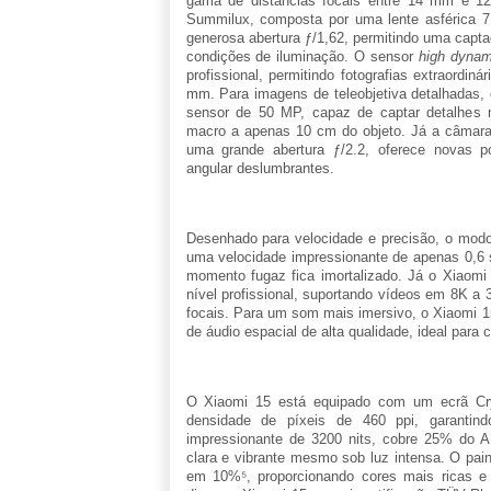
gama de distâncias focais entre 14 mm e 12
Summilux, composta por uma lente asférica 7P
generosa abertura ƒ/1,62, permitindo uma capta
condições de iluminação. O sensor
high dynam
profissional, permitindo fotografias extraordi
mm. Para imagens de teleobjetiva detalhadas,
sensor de 50 MP, capaz de captar detalhes mi
macro a apenas 10 cm do objeto. Já a câmar
uma grande abertura ƒ/2.2, oferece novas pos
angular deslumbrantes.
Desenhado para velocidade e precisão, o modo F
uma velocidade impressionante de apenas 0,6 
momento fugaz fica imortalizado. Já o Xiaomi
nível profissional, suportando vídeos em 8K a
focais. Para um som mais imersivo, o Xiaomi 15
de áudio espacial de alta qualidade, ideal para
O Xiaomi 15 está equipado com um ecrã Cr
densidade de píxeis de 460 ppi, garantin
impressionante de 3200 nits, cobre 25% do 
clara e vibrante mesmo sob luz intensa. O pai
em 10%⁵, proporcionando cores mais ricas e v