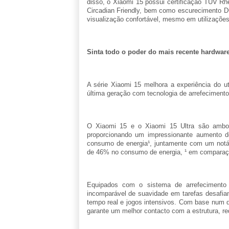
disso, o Xiaomi 15 possui certificação TÜV Rhe
Circadian Friendly, bem como escurecimento DC
visualização confortável, mesmo em utilizações
Sinta todo o poder do mais recente hardwar
A série Xiaomi 15 melhora a experiência do ut
última geração com tecnologia de arrefecimento
O Xiaomi 15 e o Xiaomi 15 Ultra são ambos
proporcionando um impressionante aument
consumo de energia¹, juntamente com um no
de 46% no consumo de energia, ¹ em comparaçã
Equipados com o sistema de arrefecimento 
incomparável de suavidade em tarefas desafia
tempo real e jogos intensivos. Com base num d
garante um melhor contacto com a estrutura, r