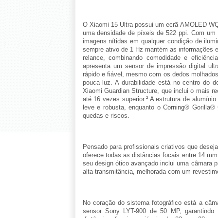
O Xiaomi 15 Ultra possui um ecrã AMOLED WQ
uma densidade de píxeis de 522 ppi. Com um pi
imagens nítidas em qualquer condição de ilumi
sempre ativo de 1 Hz mantém as informações es
relance, combinando comodidade e eficiênci
apresenta um sensor de impressão digital ult
rápido e fiável, mesmo com os dedos molhado
pouca luz. A durabilidade está no centro do d
Xiaomi Guardian Structure, que inclui o mais r
até 16 vezes superior.² A estrutura de alumíni
leve e robusta, enquanto o Corning® Gorilla®
quedas e riscos.
Pensado para profissionais criativos que deseja
oferece todas as distâncias focais entre 14 m
seu design ótico avançado inclui uma câmara p
alta transmitância, melhorada com um revestime
No coração do sistema fotográfico está a câm
sensor Sony LYT-900 de 50 MP, garantindo ni