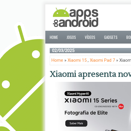
HOME
JOGOS
VÍDEOS
GADGETS
BO
02/03/2025
Home
»
Xiaomi 15
,
Xiaomi Pad 7
» Xiaom
Xiaomi apresenta nov