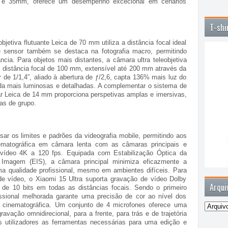
m e 35mm, oferece um desempenho excecional em cenários
T-shi
objetiva flutuante Leica de 70 mm utiliza a distância focal ideal
e sensor também se destaca na fotografia macro, permitindo
cia. Para objetos mais distantes, a câmara ultra teleobjetiva
 distância focal de 100 mm, extensível até 200 mm através da
de 1/1,4”, aliado à abertura de ƒ/2,6, capta 136% mais luz do
nda mais luminosas e detalhadas. A complementar o sistema de
ar Leica de 14 mm proporciona perspetivas amplas e imersivas,
as de grupo.
sar os limites e padrões da videografia mobile, permitindo aos
inematográfica em câmara lenta com as câmaras principais e
r vídeo 4K a 120 fps. Equipada com Estabilização Óptica da
 Imagem (EIS), a câmara principal minimiza eficazmente a
a qualidade profissional, mesmo em ambientes difíceis. Para
e vídeo, o Xiaomi 15 Ultra suporta gravação de vídeo Dolby
Arqui
de 10 bits em todas as distâncias focais. Sendo o primeiro
issional melhorada garante uma precisão de cor ao nível dos
e cinematográfica. Um conjunto de 4 microfones oferece uma
ação omnidirecional, para a frente, para trás e de trajetória
os utilizadores as ferramentas necessárias para uma edição e