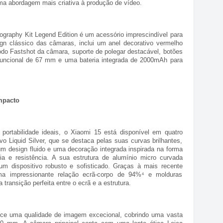
 uma abordagem mais criativa à produção de vídeo.
ography Kit Legend Edition é um acessório imprescindível para
sign clássico das câmaras, inclui um anel decorativo vermelho
modo Fastshot da câmara, suporte de polegar destacável, botões
tifuncional de 67 mm e uma bateria integrada de 2000mAh para
mpacto
portabilidade ideais, o Xiaomi 15 está disponível em quatro
o Liquid Silver, que se destaca pelas suas curvas brilhantes,
um design fluido e uma decoração integrada inspirada na forma
 e resistência. A sua estrutura de alumínio micro curvada
um dispositivo robusto e sofisticado. Graças à mais recente
ma impressionante relação ecrã-corpo de 94%⁴ e molduras
ransição perfeita entre o ecrã e a estrutura.
ece uma qualidade de imagem excecional, cobrindo uma vasta