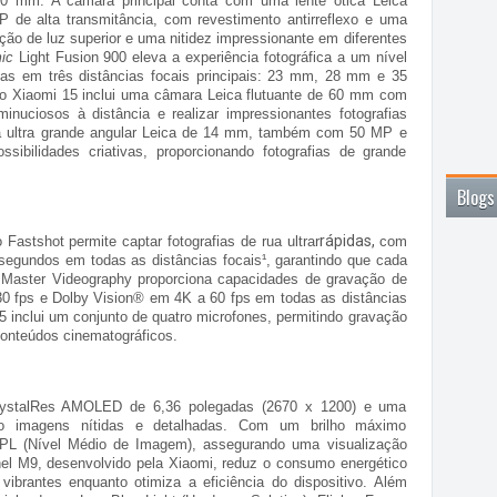
0 mm. A câmara principal conta com uma lente ótica Leica
 de alta transmitância, com revestimento antirreflexo e uma
ção de luz superior e uma nitidez impressionante em diferentes
ic
Light Fusion 900 eleva a experiência fotográfica a um nível
nárias em três distâncias focais principais: 23 mm, 28 mm e 35
 o Xiaomi 15 inclui uma câmara Leica flutuante de 60 mm com
nuciosos à distância e realizar impressionantes fotografias
a ultra grande angular Leica de 14 mm, também com 50 MP e
sibilidades criativas, proporcionando fotografias de grande
Blogs
rápidas,
astshot permite captar fotografias de rua ultrar
com
segundos em todas as distâncias focais¹, garantindo que cada
 Master Videography proporciona capacidades de gravação de
 30 fps e Dolby Vision® em 4K a 60 fps em todas as distâncias
 inclui um conjunto de quatro microfones, permitindo gravação
 conteúdos cinematográficos.
ystalRes AMOLED de 6,36 polegadas (2670 x 1200) e uma
do imagens nítidas e detalhadas. Com um brilho máximo
APL (Nível Médio de Imagem), assegurando uma visualização
nel M9, desenvolvido pela Xiaomi, reduz o consumo energético
ibrantes enquanto otimiza a eficiência do dispositivo. Além