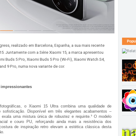
Popu
ress, realizado em Barcelona, Espanha,
a sua mais recente
5. J
untamente com a Série Xiaomi 15, a marca apresentou
i Buds 5 Pro, Xiaomi Buds 5 Pro (Wi-Fi), Xiaomi Watch S4,
and 9 Pro, numa nova variante de cor.
s impressionantes
fotográficas, o Xiaomi 15 Ultra combina uma qualidade de
sofisticação. Disponível em três elegantes acabamentos –
 exala uma mistura única de robustez e requinte.³ O modelo
pacial e couro PU, reforçando ainda mais a resistência dos
stura de inspiração retro elevam a estética clássica desta
ão.