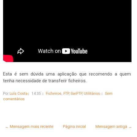
Esta é sem dúvida uma aplicação que recomendo a quem
tenha necessidade de transferir ficheiros.
Por
Luís Costa
14:35
Ficheiros
,
FTP
,
SwiFTP
,
Utilitários
Sem
comentários
← Mensagem mais recente
Página inicial
Mensagem antiga →