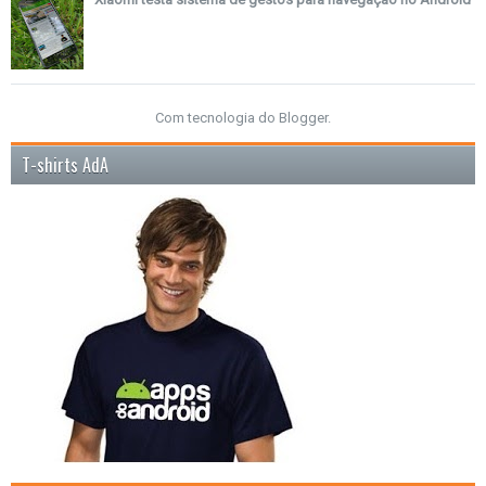
Com tecnologia do
Blogger
.
T-shirts AdA