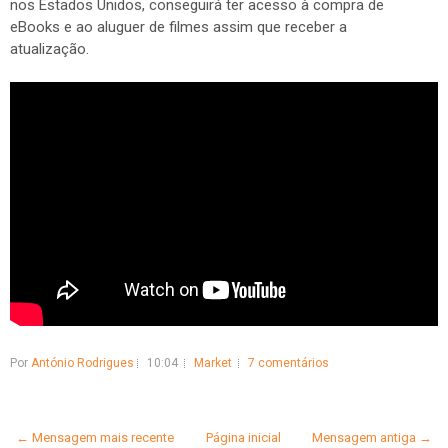
nos Estados Unidos, conseguirá ter acesso à compra de
eBooks e ao aluguer de filmes assim que receber a
atualização.
Por
António Rodrigues
10:04
Market
7 comentários
← Mensagem mais recente
Página inicial
Mensagem antiga →