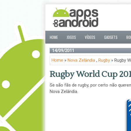
HOME
JOGOS
VÍDEOS
GADGETS
BO
14/09/2011
Home
»
Nova Zelândia
,
Rugby
» Rugby W
Rugby World Cup 201
Se são fãs de rugby, por certo não quere
Nova Zelândia.