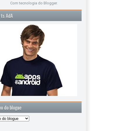
Com tecnologia do
Blogger
.
rts AdA
vo do blogue