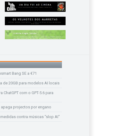
nsmart Bang SE a €71
a de 20GB para modelos AI locais
a ChatGPT com o GPT-5.6 para
 apaga projectos por engano
medidas contra músicas "slop AI"