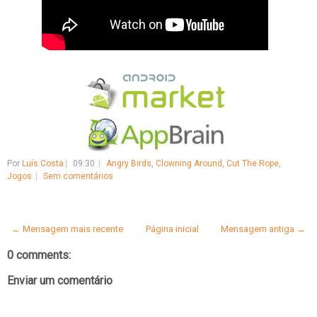
Por
Luís Costa
09:30
Angry Birds
,
Clowning Around
,
Cut The Rope
,
Jogos
Sem comentários
← Mensagem mais recente
Página inicial
Mensagem antiga →
0 comments:
Enviar um comentário