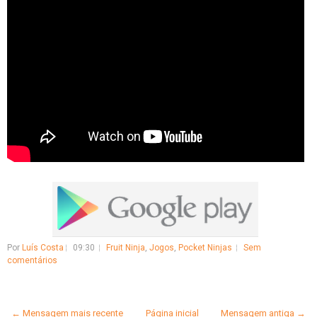
Por
Luís Costa
09:30
Fruit Ninja
,
Jogos
,
Pocket Ninjas
Sem
comentários
← Mensagem mais recente
Página inicial
Mensagem antiga →