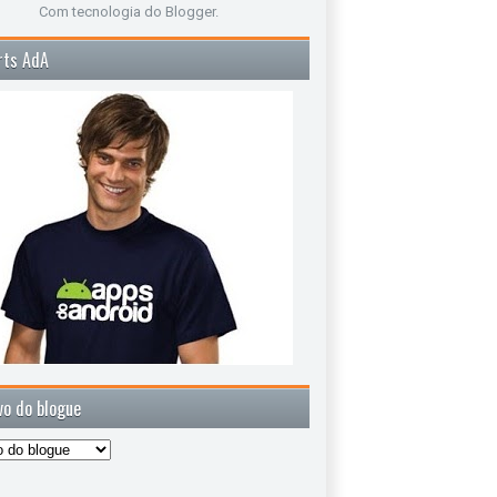
Com tecnologia do
Blogger
.
rts AdA
vo do blogue