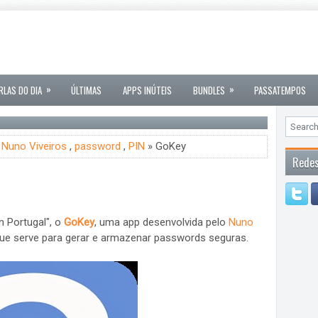
»
»
RLAS DO DIA
ÚLTIMAS
APPS INÚTEIS
BUNDLES
PASSATEMPOS
,
Nuno Viveiros
,
password
,
PIN
» GoKey
Redes
n Portugal", o
GoKey
, uma app desenvolvida pelo
Nuno
que serve para gerar e armazenar passwords seguras.