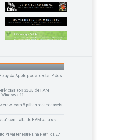
 Relay da Apple pode revelar IP dos
ferências aos 32GB de RAM
 o Windows 11
werowl com 8 pilhas recarregáveis
ada" com falta de RAM para os
o VI vai ter estreia na Netflix a 27