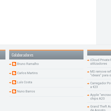
Colaboradores
iCloud Private
utilizadores
Bruno Ramalho
MS remove re
Carlos Martins
"ideais" para
Luís Costa
Carregador Po
a €23
Nuno Barros
Apple "encrav
chips A20
Grand Theft Aut
de Agosto