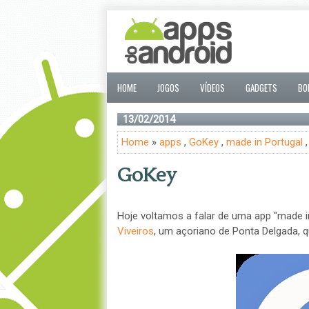
HOME
JOGOS
VÍDEOS
GADGETS
BO
13/02/2014
Home
»
apps
,
GoKey
,
made in Portugal
GoKey
Hoje voltamos a falar de uma app "made i
Viveiros
, um açoriano de Ponta Delgada, 