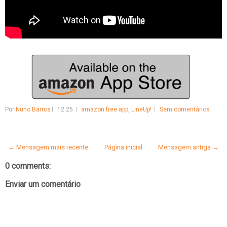
Por
Nuno Barros
12:25
amazon free app
,
LineUp!
Sem comentários
← Mensagem mais recente
Página inicial
Mensagem antiga →
0 comments:
Enviar um comentário