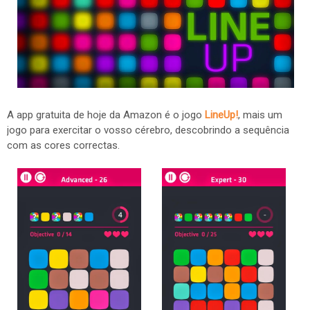
A app gratuita de hoje da Amazon é o jogo
LineUp!
, mais um
jogo para exercitar o vosso cérebro, descobrindo a sequência
com as cores correctas.