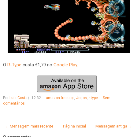
O
R-Type
custa €1,79 no
Google Play
.
Por
Luís Costa
12:32
amazon free app
,
Jogos
,
r-type
Sem
comentários
← Mensagem mais recente
Página inicial
Mensagem antiga →