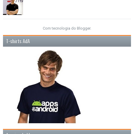
Com tecnologia do
Blogger
.
T-shirts AdA