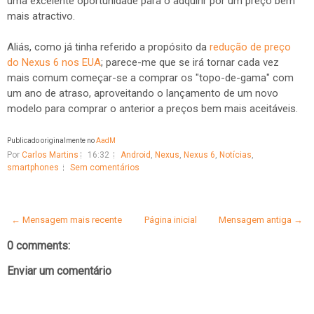
uma excelente oportunidade para o adquirir por um preço bem
mais atractivo.
Aliás, como já tinha referido a propósito da
redução de preço
do Nexus 6 nos EUA
; parece-me que se irá tornar cada vez
mais comum começar-se a comprar os "topo-de-gama" com
um ano de atraso, aproveitando o lançamento de um novo
modelo para comprar o anterior a preços bem mais aceitáveis.
Publicado originalmente no
AadM
Por
Carlos Martins
16:32
Android
,
Nexus
,
Nexus 6
,
Notícias
,
smartphones
Sem comentários
← Mensagem mais recente
Página inicial
Mensagem antiga →
0 comments:
Enviar um comentário