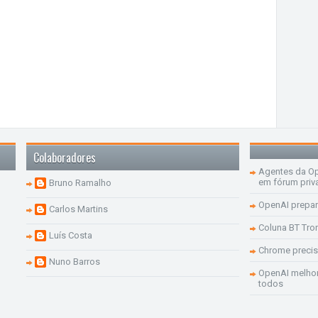
Colaboradores
Agentes da Op
em fórum priv
Bruno Ramalho
OpenAI prepar
Carlos Martins
Coluna BT Tro
Luís Costa
Chrome precis
Nuno Barros
OpenAI melhor
todos