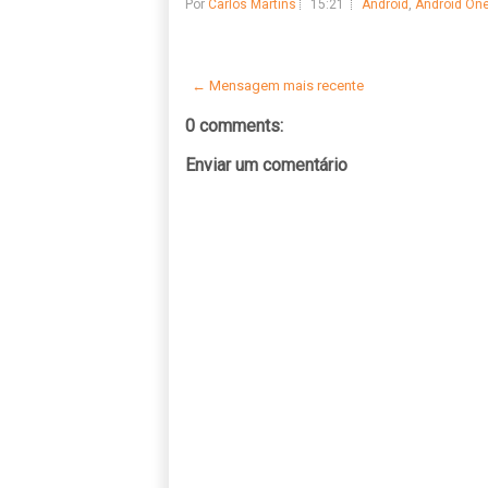
Por
Carlos Martins
15:21
Android
,
Android On
← Mensagem mais recente
0 comments:
Enviar um comentário