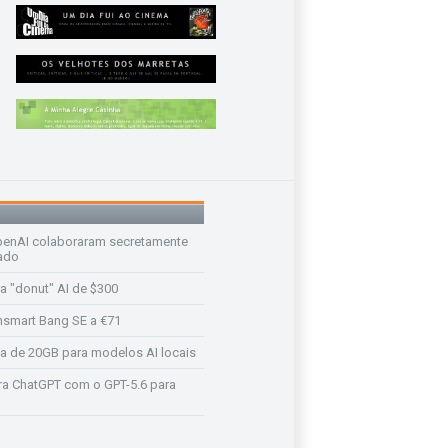
enAI colaboraram secretamente
ado
a "donut" AI de $300
nsmart Bang SE a €71
a de 20GB para modelos AI locais
a ChatGPT com o GPT-5.6 para