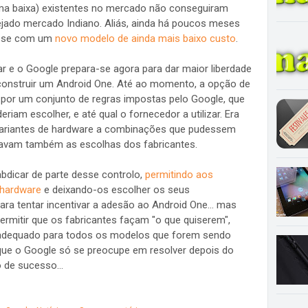
ma baixa) existentes no mercado não conseguiram
sejado mercado Indiano. Aliás, ainda há poucos meses
resse com um
novo modelo de ainda mais baixo custo
.
r e o Google prepara-se agora para dar maior liberdade
construir um Android One. Até ao momento, a opção de
por um conjunto de regras impostas pelo Google, que
iam escolher, e até qual o fornecedor a utilizar. Era
variantes de hardware a combinações que pudessem
itavam também as escolhas dos fabricantes.
bdicar de parte desse controlo,
permitindo aos
 hardware
e deixando-os escolher os seus
ra tentar incentivar a adesão ao Android One... mas
permitir que os fabricantes façam "o que quiserem",
 adequado para todos os modelos que forem sendo
que o Google só se preocupe em resolver depois do
 de sucesso...