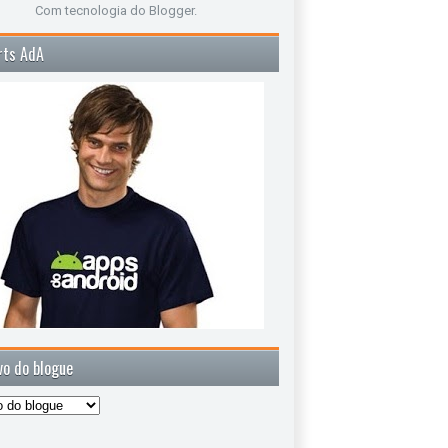
Com tecnologia do
Blogger
.
rts AdA
vo do blogue