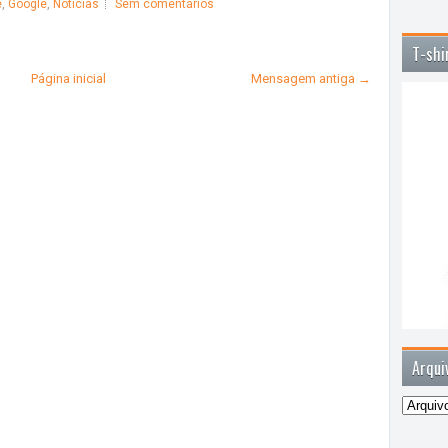
e
,
Google
,
Notícias
Sem comentários
T-shi
Página inicial
Mensagem antiga →
Arqui