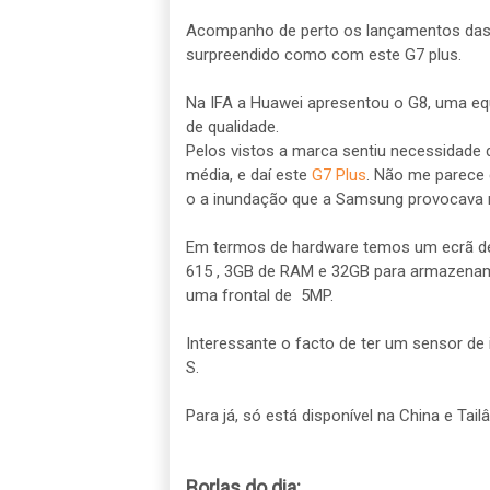
Acompanho de perto os lançamentos das d
surpreendido como com este G7 plus.
Na IFA a Huawei apresentou o G8, uma e
de qualidade.
Pelos vistos a marca sentiu necessidade
média, e daí este
G7 Plus
. Não me parece 
o a inundação que a Samsung provocava n
Em termos de hardware temos um ecrã de
615 , 3GB de RAM e 32GB para armazenam
uma frontal de 5MP.
Interessante o facto de ter um sensor de
S.
Para já, só está disponível na China e Tailâ
Borlas do dia: