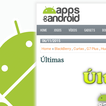
HOME
JOGOS
VÍDEOS
GADGETS
BO
06/11/2015
Home
»
BlackBerry
,
Curtas
,
G7 Plus
,
Hu
Últimas