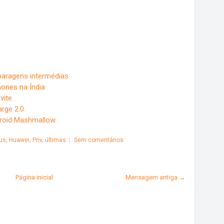
paragens intermédias
ones na Índia
vite
rge 2.0
droid Mashmallow
us
,
Huawei
,
Priv
,
últimas
Sem comentários
Página inicial
Mensagem antiga →