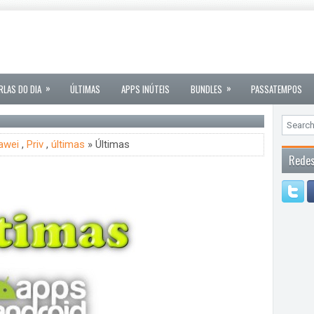
»
»
RLAS DO DIA
ÚLTIMAS
APPS INÚTEIS
BUNDLES
PASSATEMPOS
awei
,
Priv
,
últimas
» Últimas
Redes