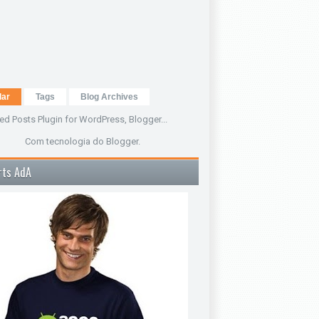
lar
Tags
Blog Archives
Com tecnologia do
Blogger
.
rts AdA