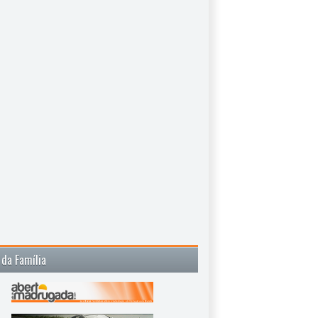
 da Família