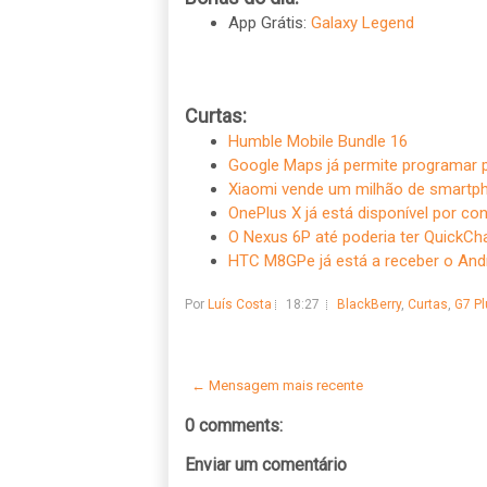
App Grátis:
Galaxy Legend
Curtas:
Humble Mobile Bundle 16
Google Maps já permite programar 
Xiaomi vende um milhão de smartph
OnePlus X já está disponível por con
O Nexus 6P até poderia ter QuickCha
HTC M8GPe já está a receber o An
Por
Luís Costa
18:27
BlackBerry
,
Curtas
,
G7 Pl
← Mensagem mais recente
0 comments:
Enviar um comentário