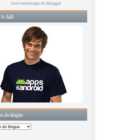
Com tecnologia do
Blogger
.
rts AdA
vo do blogue