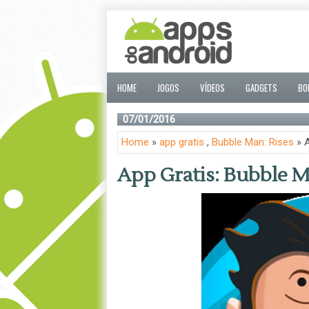
HOME
JOGOS
VÍDEOS
GADGETS
BO
07/01/2016
Home
»
app gratis
,
Bubble Man: Rises
» A
App Gratis: Bubble M