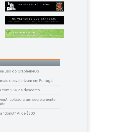
eia uso do GrapheneOS
 mais desvalorizam em Portugal
s com 25% de desconto
enAI colaboraram secretamente
ado
a "donut" AI de $300