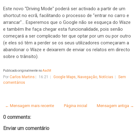
Este novo "Driving Mode" poderá ser activado a partir de um
shortcut no ecrã, facilitando o processo de "entrar no carro e
arrancar"... Esperemos que o Google não se esqueça do Waze
e também lhe faça chegar esta funcionalidade, pois senão
começará a ser complicado ter que optar por um ou por outro
(e eles só têm a perder se os seus utilizadores começaram a
abandonar o Waze e deixarem de enviar os relatos em directo
sobre o trânsito).
Publicado originalmente no
AadM
Por
Carlos Martins
16:21
Google Maps
,
Navegação
,
Notícias
Sem
comentários
← Mensagem mais recente
Página inicial
Mensagem antiga →
0 comments:
Enviar um comentário