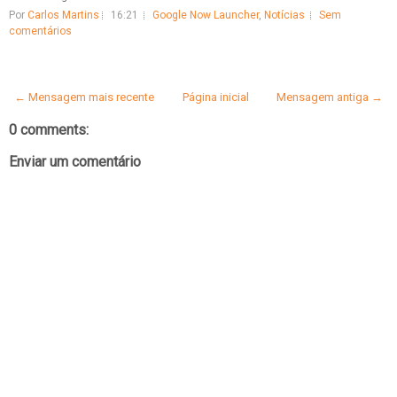
Por
Carlos Martins
16:21
Google Now Launcher
,
Notícias
Sem
comentários
← Mensagem mais recente
Página inicial
Mensagem antiga →
0 comments:
Enviar um comentário