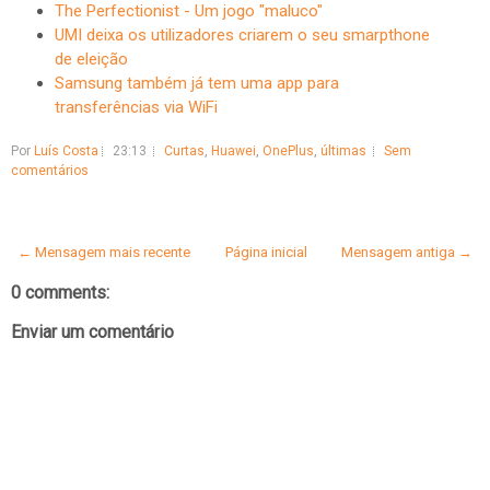
The Perfectionist - Um jogo "maluco"
UMI deixa os utilizadores criarem o seu smarpthone
de eleição
Samsung também já tem uma app para
transferências via WiFi
Por
Luís Costa
23:13
Curtas
,
Huawei
,
OnePlus
,
últimas
Sem
comentários
← Mensagem mais recente
Página inicial
Mensagem antiga →
0 comments:
Enviar um comentário