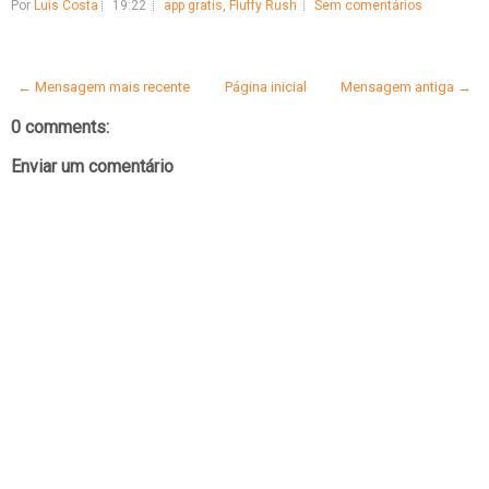
Por
Luís Costa
19:22
app gratis
,
Fluffy Rush
Sem comentários
← Mensagem mais recente
Página inicial
Mensagem antiga →
0 comments:
Enviar um comentário