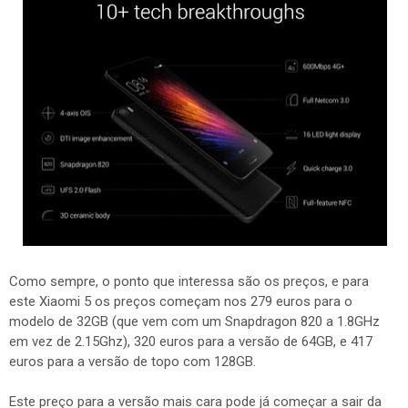
Como sempre, o ponto que interessa são os preços, e para
este Xiaomi 5 os preços começam nos 279 euros para o
modelo de 32GB (que vem com um Snapdragon 820 a 1.8GHz
em vez de 2.15Ghz), 320 euros para a versão de 64GB, e 417
euros para a versão de topo com 128GB.
Este preço para a versão mais cara pode já começar a sair da