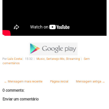
Por
Luís Costa
15:32
Music
,
Sertanejo Mix
,
Streaming
Sem
comentários
← Mensagem mais recente
Página inicial
Mensagem antiga →
0 comments:
Enviar um comentário