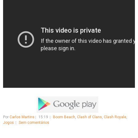
Por
Carlos Martins
15:19
Boom Beach
,
Clash of Clans
,
Clash Royale
,
Jogos
Sem comentários