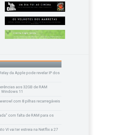
 Relay da Apple pode revelar IP dos
ferências aos 32GB de RAM
 o Windows 11
werowl com 8 pilhas recarregáveis
ada" com falta de RAM para os
o VI vai ter estreia na Netflix a 27