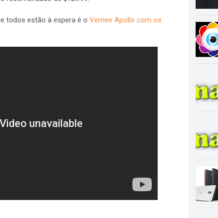
que todos estão à espera é o
Vernee Apollo com os