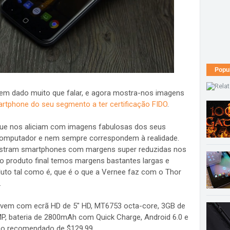
Popu
em dado muito que falar, e agora mostra-nos imagens
artphone do seu segmento a ter certificação FIDO
.
que nos aliciam com imagens fabulosas dos seus
omputador e nem sempre correspondem à realidade.
stram smartphones com margens super reduzidas nos
o produto final temos margens bastantes largas e
uto tal como é, que é o que a Vernee faz com o Thor
.
, vem com ecrã HD de 5" HD, MT6753 octa-core, 3GB de
 bateria de 2800mAh com Quick Charge, Android 6.0 e
eço recomendado de $129.99.