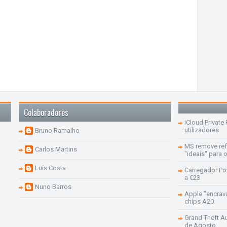
Colaboradores
iCloud Private
utilizadores
Bruno Ramalho
MS remove re
Carlos Martins
"ideais" para
Luís Costa
Carregador Po
a €23
Nuno Barros
Apple "encrav
chips A20
Grand Theft Aut
de Agosto