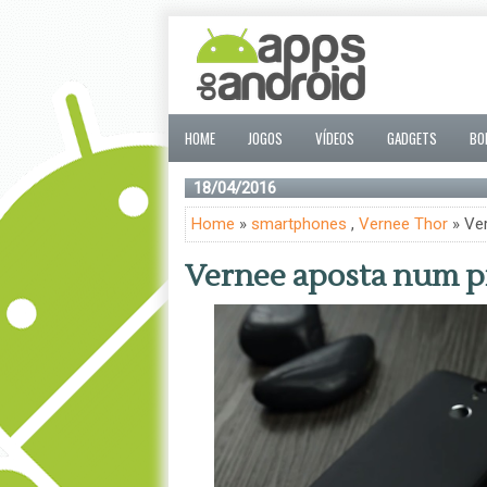
HOME
JOGOS
VÍDEOS
GADGETS
BO
18/04/2016
Home
»
smartphones
,
Vernee Thor
» Ve
Vernee aposta num p