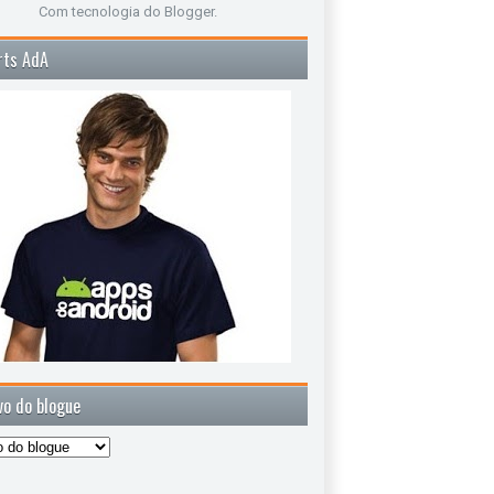
Com tecnologia do
Blogger
.
rts AdA
vo do blogue