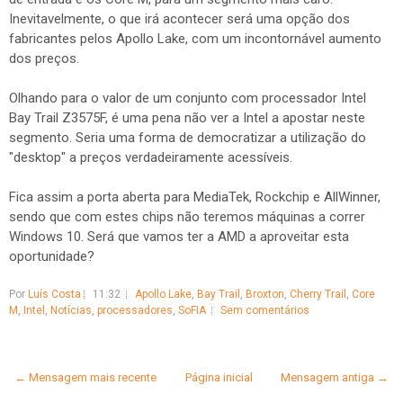
Inevitavelmente, o que irá acontecer será uma opção dos
fabricantes pelos Apollo Lake, com um incontornável aumento
dos preços.
Olhando para o valor de um conjunto com processador Intel
Bay Trail Z3575F, é uma pena não ver a Intel a apostar neste
segmento. Seria uma forma de democratizar a utilização do
"desktop" a preços verdadeiramente acessíveis.
Fica assim a porta aberta para MediaTek, Rockchip e AllWinner,
sendo que com estes chips não teremos máquinas a correr
Windows 10. Será que vamos ter a AMD a aproveitar esta
oportunidade?
Por
Luís Costa
11:32
Apollo Lake
,
Bay Trail
,
Broxton
,
Cherry Trail
,
Core
M
,
Intel
,
Notícias
,
processadores
,
SoFIA
Sem comentários
← Mensagem mais recente
Página inicial
Mensagem antiga →