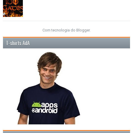
Com tecnologia do
Blogger
.
T-shirts AdA