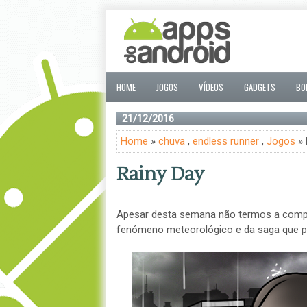
HOME
JOGOS
VÍDEOS
GADGETS
BO
21/12/2016
Home
»
chuva
,
endless runner
,
Jogos
» 
Rainy Day
Apesar desta semana não termos a compan
fenómeno meteorológico e da saga que p