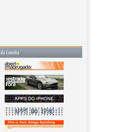
 da Família