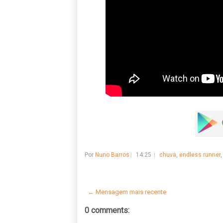
Por
Nuno Barros
14:25
chuva
,
endless runner
← Mensagem mais recente
0 comments: