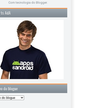
Com tecnologia do
Blogger
.
rts AdA
vo do blogue