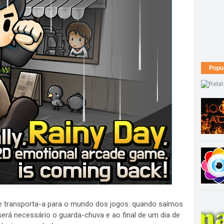
Popu
 transporta-a para o mundo dos jogos: quando saímos
rá necessário o guarda-chuva e ao final de um dia de