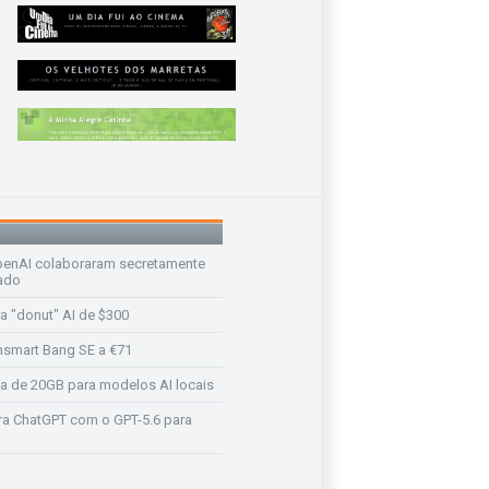
enAI colaboraram secretamente
ado
a "donut" AI de $300
nsmart Bang SE a €71
a de 20GB para modelos AI locais
a ChatGPT com o GPT-5.6 para