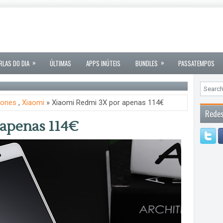
»
»
RLAS DO DIA
ÚLTIMAS
APPS INÚTEIS
BUNDLES
PASSATEMPOS
hones
,
Xiaomi
» Xiaomi Redmi 3X por apenas 114€
Redes
 apenas 114€