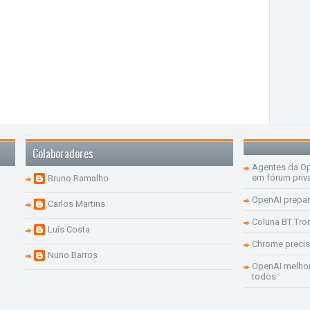
Colaboradores
Agentes da Op
em fórum priv
Bruno Ramalho
OpenAI prepar
Carlos Martins
Coluna BT Tro
Luís Costa
Chrome precis
Nuno Barros
OpenAI melhor
todos