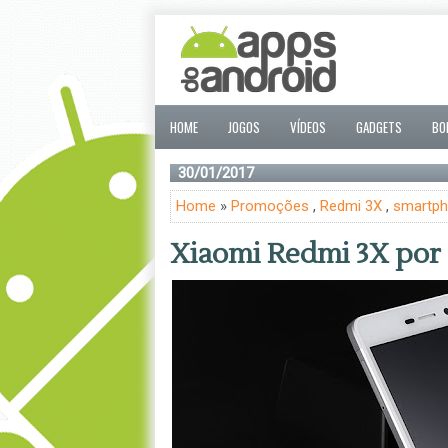
HOME
JOGOS
VÍDEOS
GADGETS
BO
30/01/2017
Home
»
Promoções
,
Redmi 3X
,
smartp
Xiaomi Redmi 3X por