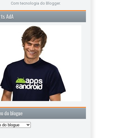
Com tecnologia do
Blogger
.
rts AdA
vo do blogue